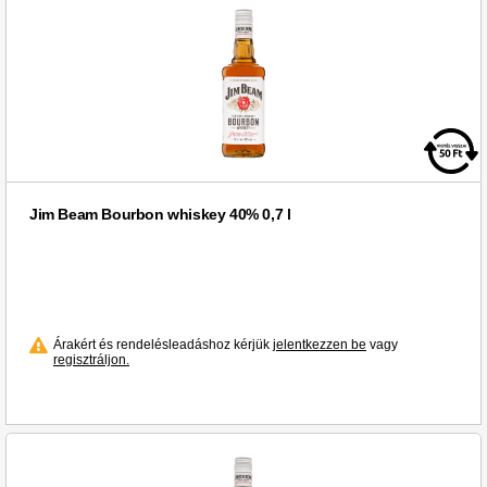
Varga Pincészet (1)
Varga (11)
Velkopopovický Kozel (1)
Villa Maria (1)
Vilmos (7)
Vylyan (11)
ZIPFER (2)
Zirci Apátsági (1)
Jim Beam Bourbon whiskey 40% 0,7 l
Zubrowka (1)
Zwack (25)
Żubrówka (1)
Árakért és rendelésleadáshoz kérjük
jelentkezzen be
vagy
regisztráljon.