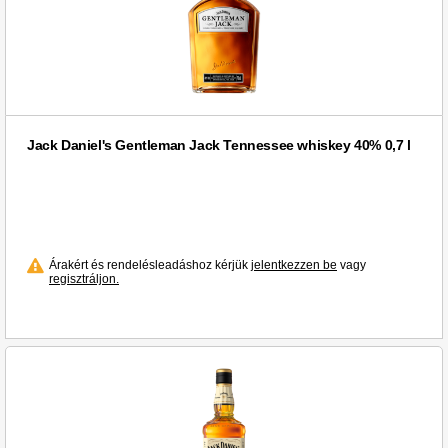
Estrella Damm (2)
Estrella (1)
Eszterbauer (3)
Etsu (1)
Etyeki Kúria (1)
Fehér Nyúl (2)
Jack Daniel's Gentleman Jack Tennessee whiskey 40% 0,7 l
Feind (5)
Figula (3)
Finlandia (7)
Finsbury (2)
Árakért és rendelésleadáshoz kérjük
jelentkezzen be
vagy
First (1)
regisztráljon.
Flensburger (3)
Freixenet (1)
Friss 0,0% (6)
Frittmann (9)
Fuyu (1)
Fütyülős (9)