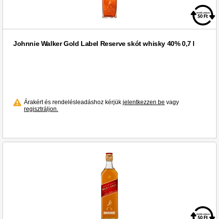
Johnnie Walker Gold Label Reserve skót whisky 40% 0,7 l
Árakért és rendelésleadáshoz kérjük
jelentkezzen be
vagy
regisztráljon.