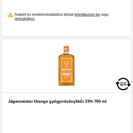
Mix (4)
Monkey Shoulder (1)
Árakért és rendelésleadáshoz kérjük
jelentkezzen be
vagy
regisztráljon.
Mort Subite (2)
Moskovskaya (2)
Mouton Cadet (1)
Mozart (1)
Mészáros Pál (8)
NEFT (1)
Natara (1)
Nikka Days (1)
Nyakas (9)
Oettinger (2)
Old Pascas (3)
Jägermeister Orange gyógynövénylikőr 33% 700 ml
Ostorosbor (4)
Palace (1)
Pannonhalmi Főapátság (2)
Pannonhalmi (2)