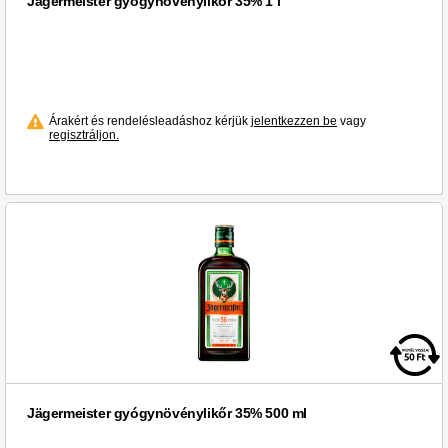
Jägermeister gyógynövénylikőr 35% 1 l
Krušovice (1)
Kézműves Sör (1)
Kölyök (5)
LE COQ (6)
Árakért és rendelésleadáshoz kérjük
jelentkezzen be
vagy
La Fiesta (1)
regisztráljon.
La Sastrería (1)
Lajver (4)
Lajvér (2)
Laposa (8)
Laurent-Perrier (1)
Le Coq (2)
Leffe (2)
Legendario (1)
Lelovits Tamás (2)
Limoncello di Capri (2)
Jägermeister gyógynövénylikőr 35% 500 ml
Lindemans (2)