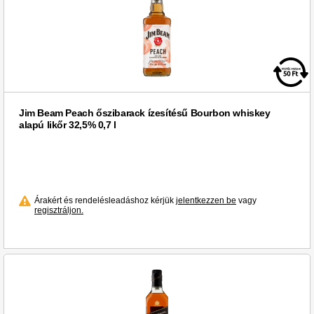
Jim Beam Peach őszibarack ízesítésű Bourbon whiskey
alapú likőr 32,5% 0,7 l
Árakért és rendelésleadáshoz kérjük
jelentkezzen be
vagy
regisztráljon.