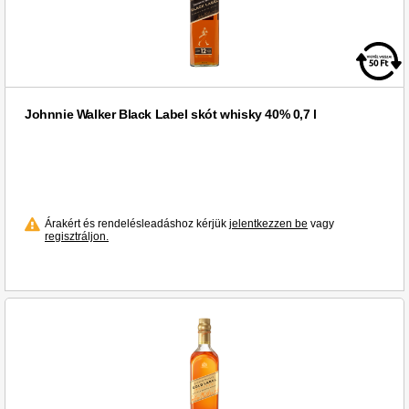
Johnnie Walker Black Label skót whisky 40% 0,7 l
Árakért és rendelésleadáshoz kérjük
jelentkezzen be
vagy
regisztráljon.