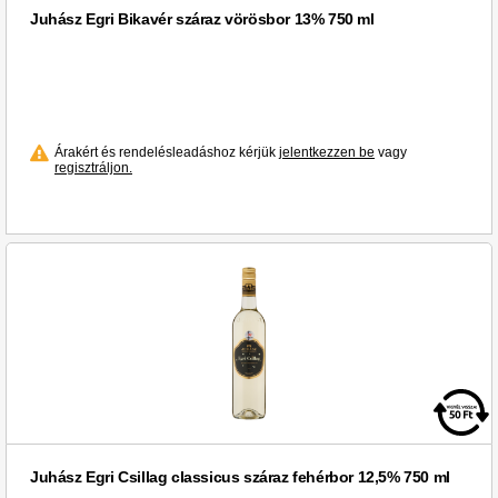
Juhász Egri Bikavér száraz vörösbor 13% 750 ml
Árakért és rendelésleadáshoz kérjük
jelentkezzen be
vagy
regisztráljon.
Juhász Egri Csillag classicus száraz fehérbor 12,5% 750 ml