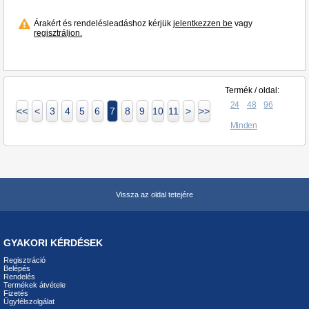
Árakért és rendelésleadáshoz kérjük
jelentkezzen be
vagy
regisztráljon.
Termék / oldal:
24
48
96
<<
<
3
4
5
6
7
8
9
10
11
>
>>
Minden
Vissza az oldal tetejére
GYAKORI KÉRDÉSEK
Regisztráció
Belépés
Rendelés
Termékek átvétele
Fizetés
Ügyfélszolgálat