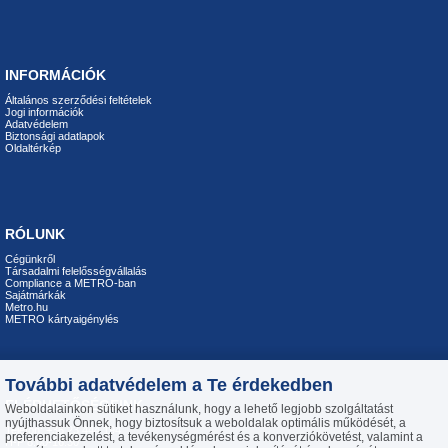
INFORMÁCIÓK
Általános szerződési feltételek
Jogi információk
Adatvédelem
Biztonsági adatlapok
Oldaltérkép
RÓLUNK
Cégünkről
Társadalmi felelősségvállalás
Compliance a METRO-ban
Sajátmárkák
Metro.hu
METRO kártyaigénylés
További adatvédelem a Te érdekedben
ELÉRHETŐSÉGEINK
Weboldalainkon sütiket használunk, hogy a lehető legjobb szolgáltatást
nyújthassuk Önnek, hogy biztosítsuk a weboldalak optimális működését, a
Telefon: +36 23 444 194
preferenciakezelést, a tevékenységmérést és a konverziókövetést, valamint a
H-P 8:00-16:30