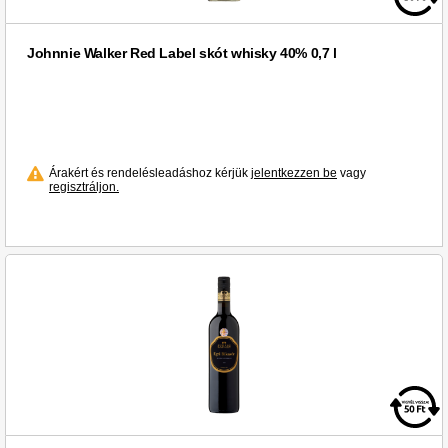
Johnnie Walker Red Label skót whisky 40% 0,7 l
Árakért és rendelésleadáshoz kérjük
jelentkezzen be
vagy
regisztráljon.