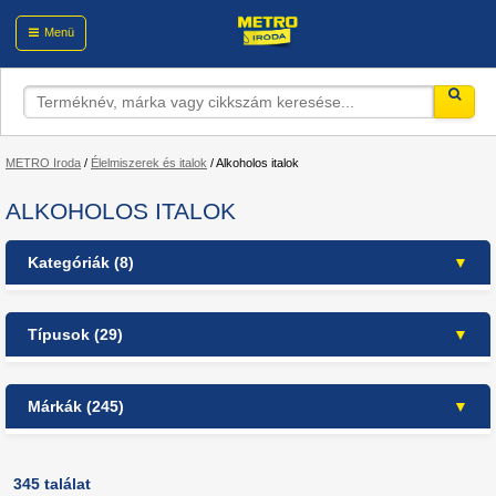
Menü
METRO Iroda
/
Élelmiszerek és italok
/
Alkoholos italok
ALKOHOLOS ITALOK
Kategóriák (8)
Élelmiszerek és italok
Típusok (29)
Alkoholos italok
alk.mentes/alacs. alk.tart.sör (64)
Koktélok, ciderek
(13)
Márkák (245)
Szeszesitalok
(120)
alkoholmentes (14)
Pezsgők
(53)
alkoholmentes/alacsony alkohol tartalmú
1664 (4)
sör (1)
Sörök
(61)
A. Le Coq (1)
345 találat
Borok
(98)
alkoholos alkoholmentes (3)