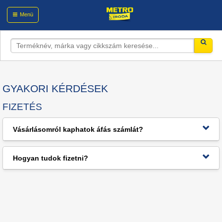
Menü
GYAKORI KÉRDÉSEK
FIZETÉS
Vásárlásomról kaphatok áfás számlát?
Igen, a METRO minden vásárláskor ÁFÁ-s számlát állít ki.
Hogyan tudok fizetni?
A fizetés a házhozszállításkor készpénzzel és bankkártyával történik.
Külön megállapodás szerint lehetőség van átutalással történő fizetésre.
Ezzel kapcsolatban kérjük, keresse értékesítési képviselőjét.