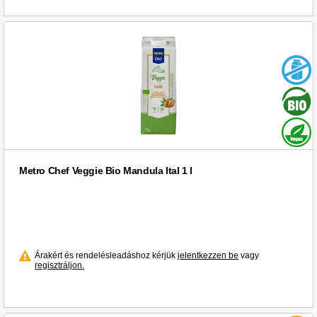
Metro Chef Veggie Bio Mandula Ital 1 l
Árakért és rendelésleadáshoz kérjük
jelentkezzen be
vagy
regisztráljon.