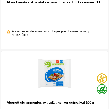
Alpro Barista kókuszital szójával, hozzáadott kalciummal 1 l
Árakért és rendelésleadáshoz kérjük
jelentkezzen be
vagy
regisztráljon.
Abonett gluténmentes extrudált kenyér quinoával 100 g