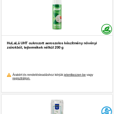
HuLaLá UHT cukrozott aeroszolos készítmény növényi
zsírokból, tejtermékek nélkül 200 g
Árakért és rendelésleadáshoz kérjük
jelentkezzen be
vagy
regisztráljon.