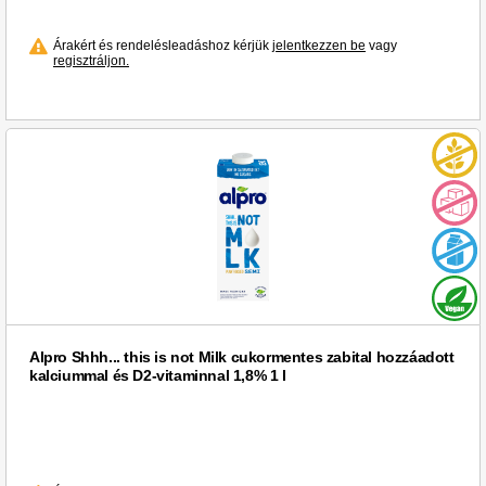
Árakért és rendelésleadáshoz kérjük
jelentkezzen be
vagy
regisztráljon.
Alpro Shhh... this is not Milk cukormentes zabital hozzáadott
kalciummal és D2-vitaminnal 1,8% 1 l