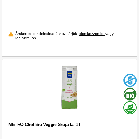
Árakért és rendelésleadáshoz kérjük
jelentkezzen be
vagy
regisztráljon.
METRO Chef Bio Veggie Szójaital 1 l