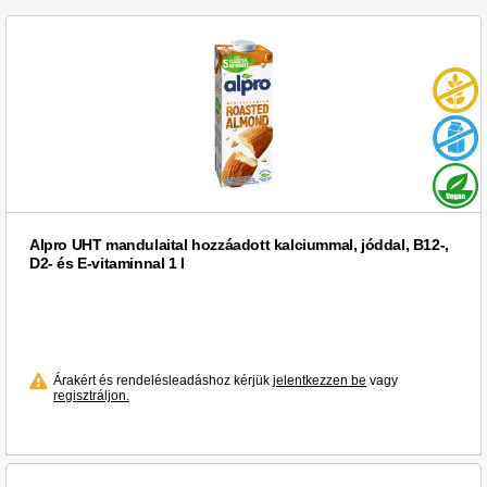
Happy Rice (1)
Happy (1)
Hellmann's (1)
HuLaLá (1)
METRO Chef Bio (7)
Violife (1)
Alpro UHT mandulaital hozzáadott kalciummal, jóddal, B12-,
D2- és E-vitaminnal 1 l
Árakért és rendelésleadáshoz kérjük
jelentkezzen be
vagy
regisztráljon.