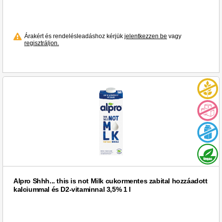
Árakért és rendelésleadáshoz kérjük
jelentkezzen be
vagy
regisztráljon.
Alpro Shhh... this is not Milk cukormentes zabital hozzáadott
kalciummal és D2-vitaminnal 3,5% 1 l