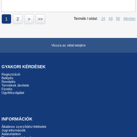
1
2
>
>>
Termék / oldal:
24
48
96
Minden
Vissza az oldal tetejére
GYAKORI KÉRDÉSEK
Regisztráció
Belépés
Rendelés
Termékek átvétele
Fizetés
Ügyfélszolgálat
INFORMÁCIÓK
Általános szerződési feltételek
Jogi információk
Adatvédelem