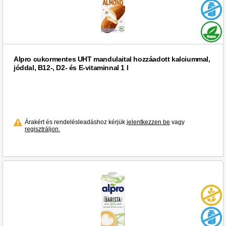
Alpro cukormentes UHT mandulaital hozzáadott kalciummal,
jóddal, B12-, D2- és E-vitaminnal 1 l
Árakért és rendelésleadáshoz kérjük
jelentkezzen be
vagy
regisztráljon.