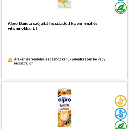
Alpro Barista szójaital hozzáadott kalciummal és
vitaminokkal 1 l
Árakért és rendelésleadáshoz kérjük
jelentkezzen be
vagy
regisztráljon.