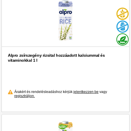
Alpro zsírszegény rizsital hozzáadott kalciummal és
vitaminokkal 1 l
Árakért és rendelésleadáshoz kérjük
jelentkezzen be
vagy
regisztráljon.