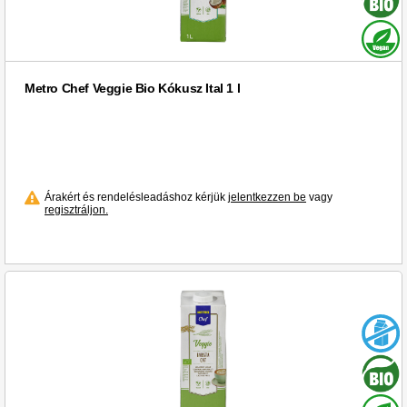
Metro Chef Veggie Bio Kókusz Ital 1 l
Árakért és rendelésleadáshoz kérjük
jelentkezzen be
vagy
regisztráljon.