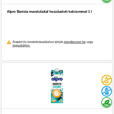
Alpro Barista mandulaital hozzáadott kalciummal 1 l
Árakért és rendelésleadáshoz kérjük
jelentkezzen be
vagy
regisztráljon.