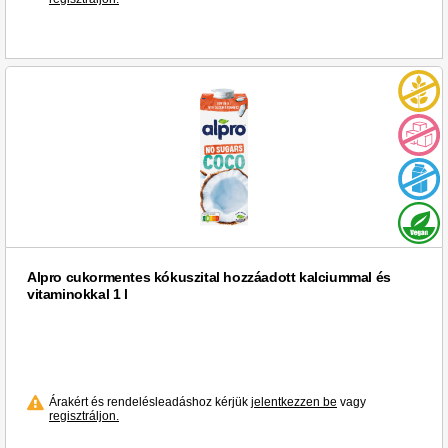
Alpro cukormentes kókuszital hozzáadott kalciummal és
vitaminokkal 1 l
Árakért és rendelésleadáshoz kérjük
jelentkezzen be
vagy
regisztráljon.