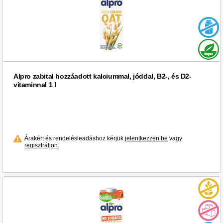
Alpro zabital hozzáadott kalciummal, jóddal, B2-, és D2-
vitaminnal 1 l
Árakért és rendelésleadáshoz kérjük
jelentkezzen be
vagy
regisztráljon.