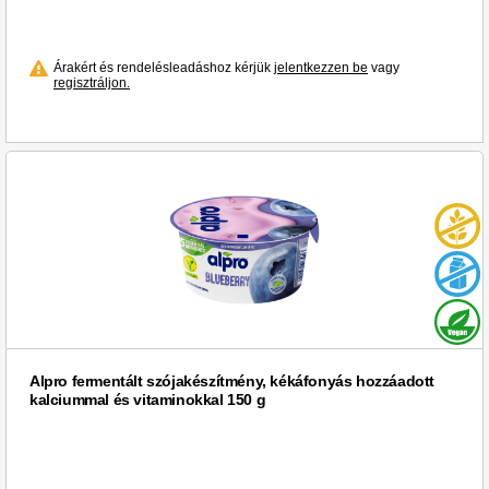
Árakért és rendelésleadáshoz kérjük
jelentkezzen be
vagy
regisztráljon.
Alpro fermentált szójakészítmény, kékáfonyás hozzáadott
kalciummal és vitaminokkal 150 g