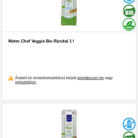
Metro Chef Veggie Bio Rizsital 1 l
Árakért és rendelésleadáshoz kérjük
jelentkezzen be
vagy
regisztráljon.