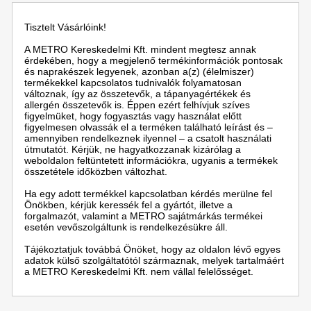
Tisztelt Vásárlóink!
A METRO Kereskedelmi Kft. mindent megtesz annak
érdekében, hogy a megjelenő termékinformációk pontosak
és naprakészek legyenek, azonban a(z) (élelmiszer)
termékekkel kapcsolatos tudnivalók folyamatosan
változnak, így az összetevők, a tápanyagértékek és
allergén összetevők is. Éppen ezért felhívjuk szíves
figyelmüket, hogy fogyasztás vagy használat előtt
figyelmesen olvassák el a terméken található leírást és –
amennyiben rendelkeznek ilyennel – a csatolt használati
útmutatót. Kérjük, ne hagyatkozzanak kizárólag a
weboldalon feltüntetett információkra, ugyanis a termékek
összetétele időközben változhat.
Ha egy adott termékkel kapcsolatban kérdés merülne fel
Önökben, kérjük keressék fel a gyártót, illetve a
forgalmazót, valamint a METRO sajátmárkás termékei
esetén vevőszolgáltunk is rendelkezésükre áll.
Tájékoztatjuk továbbá Önöket, hogy az oldalon lévő egyes
adatok külső szolgáltatótól származnak, melyek tartalmáért
a METRO Kereskedelmi Kft. nem vállal felelősséget.