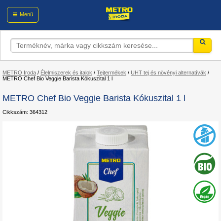
Menü
METRO Iroda
/
Élelmiszerek és italok
/
Tejtermékek
/
UHT tej és növényi alternatívák
/
METRO Chef Bio Veggie Barista Kókuszital 1 l
METRO Chef Bio Veggie Barista Kókuszital 1 l
Cikkszám: 364312