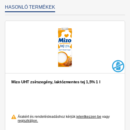
HASONLÓ TERMÉKEK
Mizo UHT zsírszegény, laktózmentes tej 1,5% 1 l
Árakért és rendelésleadáshoz kérjük
jelentkezzen be
vagy
regisztráljon.