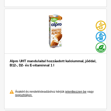
Alpro UHT mandulaital hozzáadott kalciummal, jóddal,
B12-, D2- és E-vitaminnal 1 l
Árakért és rendelésleadáshoz kérjük
jelentkezzen be
vagy
regisztráljon.