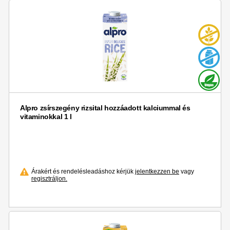
Alpro zsírszegény rizsital hozzáadott kalciummal és
vitaminokkal 1 l
Árakért és rendelésleadáshoz kérjük
jelentkezzen be
vagy
regisztráljon.