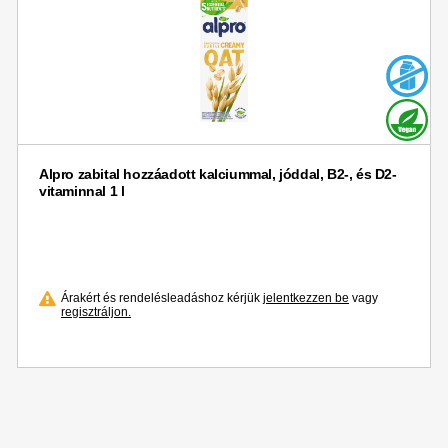
Alpro zabital hozzáadott kalciummal, jóddal, B2-, és D2-
vitaminnal 1 l
Árakért és rendelésleadáshoz kérjük
jelentkezzen be
vagy
regisztráljon.