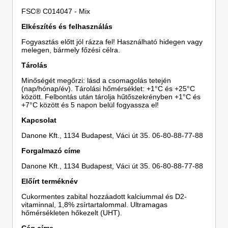
FSC® C014047 - Mix
Elkészítés és felhasználás
Fogyasztás előtt jól rázza fel! Használható hidegen vagy
melegen, bármely főzési célra.
Tárolás
Minőségét megőrzi: lásd a csomagolás tetején
(nap/hónap/év). Tárolási hőmérséklet: +1°C és +25°C
között. Felbontás után tárolja hűtőszekrényben +1°C és
+7°C között és 5 napon belül fogyassza el!
Kapcsolat
Danone Kft., 1134 Budapest, Váci út 35. 06-80-88-77-88
Forgalmazó címe
Danone Kft., 1134 Budapest, Váci út 35. 06-80-88-77-88
Előírt terméknév
Cukormentes zabital hozzáadott kalciummal és D2-
vitaminnal, 1,8% zsírtartalommal. Ultramagas
hőmérsékleten hőkezelt (UHT).