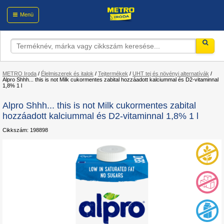
Menü
METRO Iroda
/
Élelmiszerek és italok
/
Tejtermékek
/
UHT tej és növényi alternatívák
/
Alpro Shhh... this is not Milk cukormentes zabital hozzáadott kalciummal és D2-vitaminnal
1,8% 1 l
Alpro Shhh... this is not Milk cukormentes zabital
hozzáadott kalciummal és D2-vitaminnal 1,8% 1 l
Cikkszám: 198898