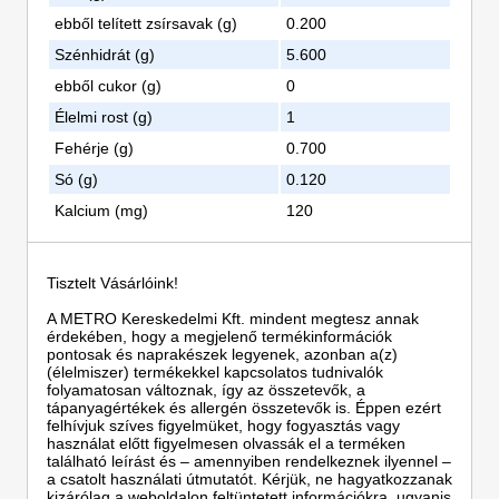
ebből telített zsírsavak (g)
0.200
Szénhidrát (g)
5.600
ebből cukor (g)
0
Élelmi rost (g)
1
Fehérje (g)
0.700
Só (g)
0.120
Kalcium (mg)
120
Tisztelt Vásárlóink!
A METRO Kereskedelmi Kft. mindent megtesz annak
érdekében, hogy a megjelenő termékinformációk
pontosak és naprakészek legyenek, azonban a(z)
(élelmiszer) termékekkel kapcsolatos tudnivalók
folyamatosan változnak, így az összetevők, a
tápanyagértékek és allergén összetevők is. Éppen ezért
felhívjuk szíves figyelmüket, hogy fogyasztás vagy
használat előtt figyelmesen olvassák el a terméken
található leírást és – amennyiben rendelkeznek ilyennel –
a csatolt használati útmutatót. Kérjük, ne hagyatkozzanak
kizárólag a weboldalon feltüntetett információkra, ugyanis