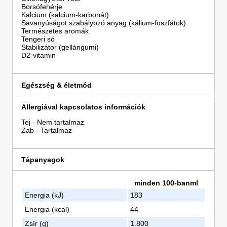
Borsófehérje
Kalcium (kalcium-karbonát)
Savanyúságot szabályozó anyag (kálium-foszfátok)
Természetes aromák
Tengeri só
Stabilizátor (gellángumi)
D2-vitamin
Egészség & életmód
Allergiával kapcsolatos információk
Tej - Nem tartalmaz
Zab - Tartalmaz
Tápanyagok
minden 100-banml
Energia (kJ)
183
Energia (kcal)
44
Zsír (g)
1.800