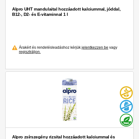
Alpro UHT mandulaital hozzáadott kalciummal, jóddal,
B12-, D2- és E-vitaminnal 1 l
Árakért és rendelésleadáshoz kérjük
jelentkezzen be
vagy
regisztráljon.
Alpro zsírszegény rizsital hozzáadott kalciummal és