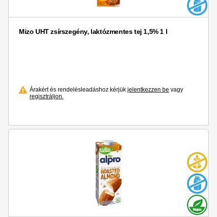
Mizo UHT zsírszegény, laktózmentes tej 1,5% 1 l
Árakért és rendelésleadáshoz kérjük
jelentkezzen be
vagy
regisztráljon.