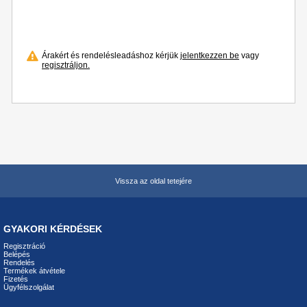
Árakért és rendelésleadáshoz kérjük
jelentkezzen be
vagy
regisztráljon.
Vissza az oldal tetejére
GYAKORI KÉRDÉSEK
Regisztráció
Belépés
Rendelés
Termékek átvétele
Fizetés
Ügyfélszolgálat