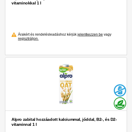
vitaminokkal 1 l
Árakért és rendelésleadáshoz kérjük
jelentkezzen be
vagy
regisztráljon.
Alpro zabital hozzáadott kalciummal, jóddal, B2-, és D2-
vitaminnal 1 l