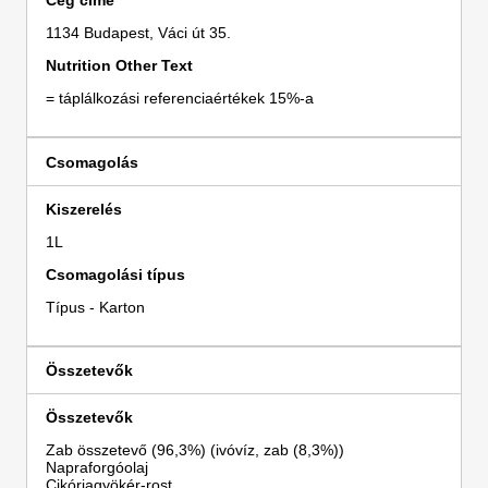
Cég címe
1134 Budapest, Váci út 35.
Nutrition Other Text
= táplálkozási referenciaértékek 15%-a
Csomagolás
Kiszerelés
1L
Csomagolási típus
Típus - Karton
Összetevők
Összetevők
Zab összetevő (96,3%) (ivóvíz, zab (8,3%))
Napraforgóolaj
Cikóriagyökér-rost