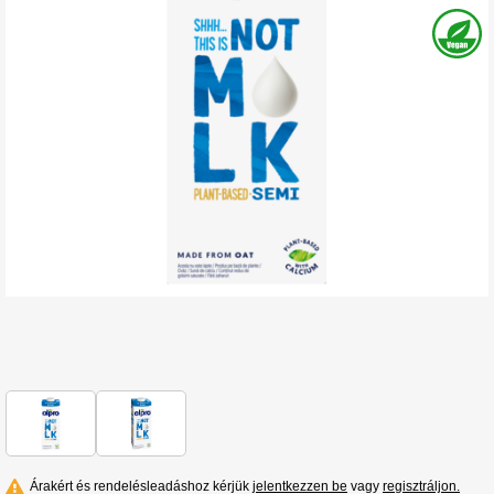
Árakért és rendelésleadáshoz kérjük
jelentkezzen be
vagy
regisztráljon.