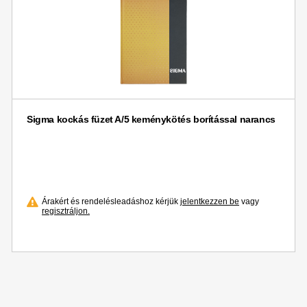
Sigma kockás füzet A/5 keménykötés borítással narancs
Árakért és rendelésleadáshoz kérjük
jelentkezzen be
vagy
regisztráljon.