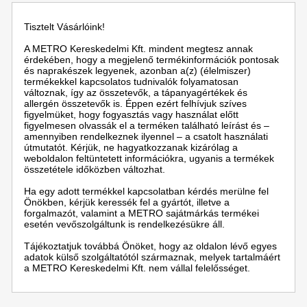
Tisztelt Vásárlóink!
A METRO Kereskedelmi Kft. mindent megtesz annak
érdekében, hogy a megjelenő termékinformációk pontosak
és naprakészek legyenek, azonban a(z) (élelmiszer)
termékekkel kapcsolatos tudnivalók folyamatosan
változnak, így az összetevők, a tápanyagértékek és
allergén összetevők is. Éppen ezért felhívjuk szíves
figyelmüket, hogy fogyasztás vagy használat előtt
figyelmesen olvassák el a terméken található leírást és –
amennyiben rendelkeznek ilyennel – a csatolt használati
útmutatót. Kérjük, ne hagyatkozzanak kizárólag a
weboldalon feltüntetett információkra, ugyanis a termékek
összetétele időközben változhat.
Ha egy adott termékkel kapcsolatban kérdés merülne fel
Önökben, kérjük keressék fel a gyártót, illetve a
forgalmazót, valamint a METRO sajátmárkás termékei
esetén vevőszolgáltunk is rendelkezésükre áll.
Tájékoztatjuk továbbá Önöket, hogy az oldalon lévő egyes
adatok külső szolgáltatótól származnak, melyek tartalmáért
a METRO Kereskedelmi Kft. nem vállal felelősséget.