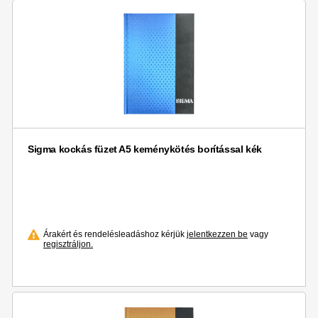
Sigma kockás füzet A5 keménykötés borítással kék
Árakért és rendelésleadáshoz kérjük
jelentkezzen be
vagy
regisztráljon.