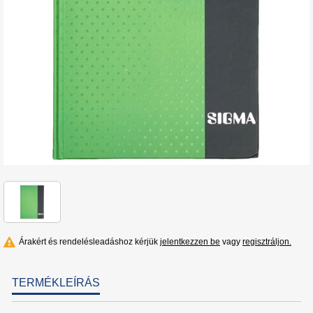
Árakért és rendelésleadáshoz kérjük
jelentkezzen be
vagy
regisztráljon.
TERMÉKLEÍRÁS