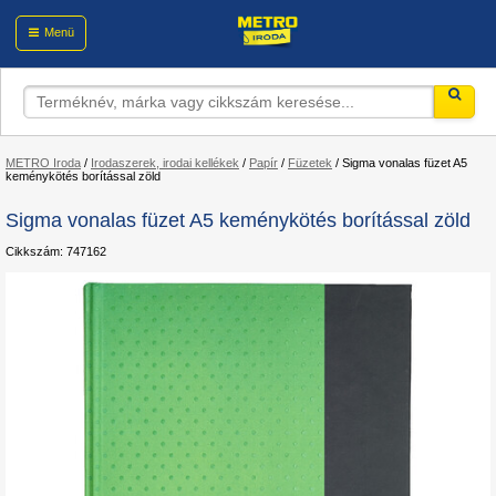
Menü
METRO Iroda
/
Irodaszerek, irodai kellékek
/
Papír
/
Füzetek
/
Sigma vonalas füzet A5
keménykötés borítással zöld
Sigma vonalas füzet A5 keménykötés borítással zöld
Cikkszám: 747162