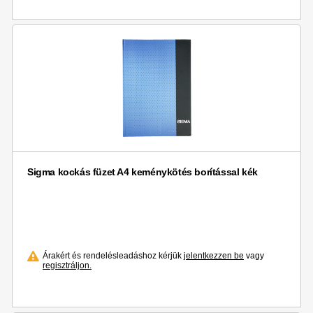
Sigma kockás füzet A4 keménykötés borítással kék
Árakért és rendelésleadáshoz kérjük
jelentkezzen be
vagy
regisztráljon.