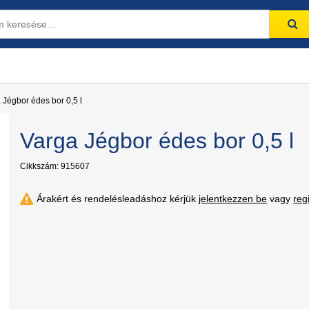
 Jégbor édes bor 0,5 l
Varga Jégbor édes bor 0,5 l
Cikkszám: 915607
Árakért és rendelésleadáshoz kérjük
jelentkezzen be
vagy
reg