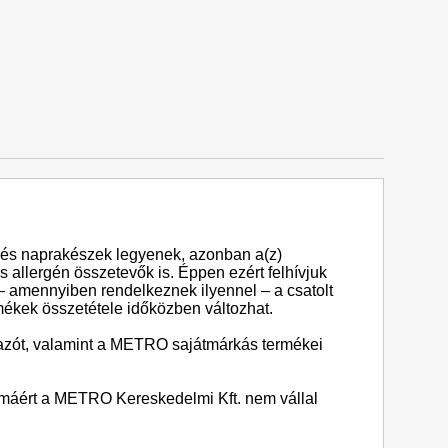
és naprakészek legyenek, azonban a(z)
 allergén összetevők is. Éppen ezért felhívjuk
 – amennyiben rendelkeznek ilyennel – a csatolt
rmékek összetétele időközben változhat.
lmazót, valamint a METRO sajátmárkás termékei
almáért a METRO Kereskedelmi Kft. nem vállal