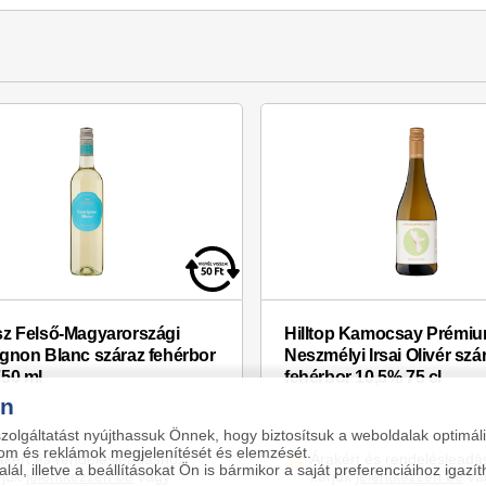
z Felső-Magyarországi
Hilltop Kamocsay Prémi
gnon Blanc száraz fehérbor
Neszmélyi Irsai Olivér szá
50 ml
fehérbor 10,5% 75 cl
en
szolgáltatást nyújthassuk Önnek, hogy biztosítsuk a weboldalak optimá
alom és reklámok megjelenítését és elemzését.
akért és rendelésleadáshoz
Árakért és rendelésleadá
ál, illetve a beállításokat Ön is bármikor a saját preferenciáihoz igazít
rjük
jelentkezzen be
vagy
kérjük
jelentkezzen be
va