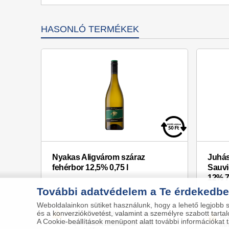
HASONLÓ TERMÉKEK
Nyakas Aligvárom száraz
Juhás
fehérbor 12,5% 0,75 l
Sauvi
12% 7
További adatvédelem a Te érdekedb
Weboldalainkon sütiket használunk, hogy a lehető legjobb 
és a konverziókövetést, valamint a személyre szabott tart
Árakért és rendelésleadáshoz
Ár
A Cookie-beállítások menüpont alatt további információkat tal
kérjük
jelentkezzen be
vagy
ké