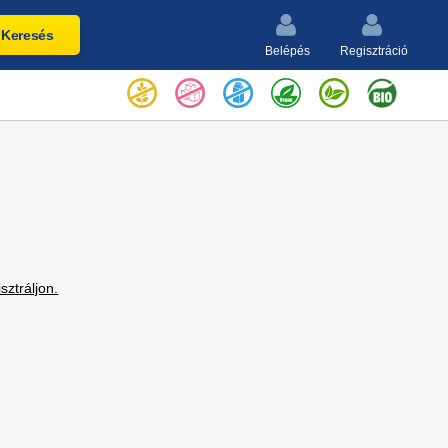
Keresés
Belépés
Regisztráció
isztráljon.