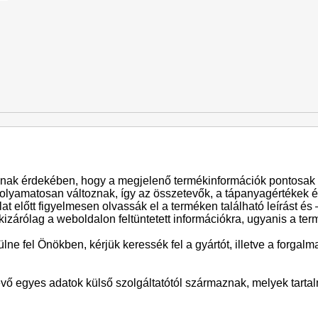
ak érdekében, hogy a megjelenő termékinformációk pontosak 
folyamatosan változnak, így az összetevők, a tápanyagértékek és
t előtt figyelmesen olvassák el a terméken található leírást és
kizárólag a weboldalon feltüntetett információkra, ugyanis a te
ne fel Önökben, kérjük keressék fel a gyártót, illetve a forga
évő egyes adatok külső szolgáltatótól származnak, melyek tart