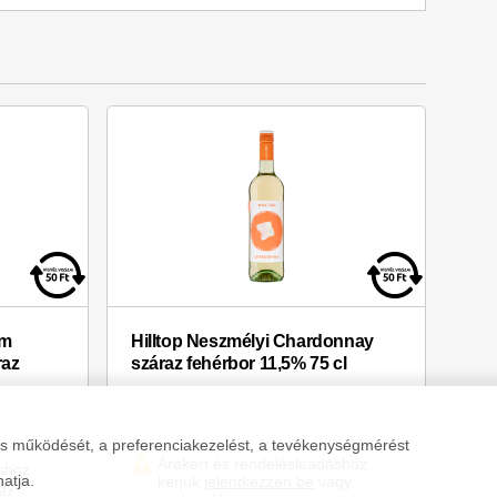
um
Hilltop Neszmélyi Chardonnay
raz
száraz fehérbor 11,5% 75 cl
lis működését, a preferenciakezelést, a tevékenységmérést
Árakért és rendelésleadáshoz
shoz
hatja.
kérjük
jelentkezzen be
vagy
gy