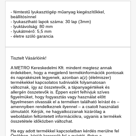
- fémtestű lyukasztógép műanyag kiegészítőkkel,
beállítósínnel
- lyukasztható lapok száma: 30 lap (3mm)
- lyuktávolság: 80 mm
- lyukátmérő: 5,5 mm
- életre szóló garancia
Tisztelt Vásárlóink!
A METRO Kereskedelmi Kft. mindent megtesz annak
érdekében, hogy a megjelenő termékinformációk pontosak
és naprakészek legyenek, azonban a(z) (élelmiszer)
termékekkel kapcsolatos tudnivalók folyamatosan
változnak, így az összetevők, a tápanyagértékek és
allergén összetevők is. Éppen ezért felhívjuk szíves
figyelmüket, hogy fogyasztás vagy használat előtt
figyelmesen olvassák el a terméken található leírást és –
amennyiben rendelkeznek ilyennel – a csatolt használati
útmutatót. Kérjük, ne hagyatkozzanak kizárólag a
weboldalon feltüntetett információkra, ugyanis a termékek
összetétele időközben változhat.
Ha egy adott termékkel kapcsolatban kérdés merülne fel
Önökben, kérjük keressék fel a gyártót, illetve a