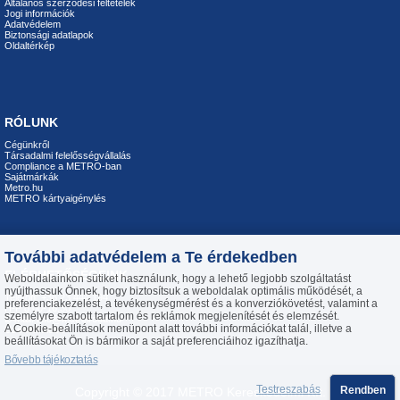
Általános szerződési feltételek
Jogi információk
Adatvédelem
Biztonsági adatlapok
Oldaltérkép
RÓLUNK
Cégünkről
Társadalmi felelősségvállalás
Compliance a METRO-ban
Sajátmárkák
Metro.hu
METRO kártyaigénylés
További adatvédelem a Te érdekedben
ELÉRHETŐSÉGEINK
Weboldalainkon sütiket használunk, hogy a lehető legjobb szolgáltatást
nyújthassuk Önnek, hogy biztosítsuk a weboldalak optimális működését, a
Telefon: +36 23 444 194
preferenciakezelést, a tevékenységmérést és a konverziókövetést, valamint a
H-P 8:00-16:30
személyre szabott tartalom és reklámok megjelenítését és elemzését.
E-mail:
info@metroiroda.hu
A Cookie-beállítások menüpont alatt további információkat talál, illetve a
Üzenetküldés
beállításokat Ön is bármikor a saját preferenciáihoz igazíthatja.
Bővebb tájékoztatás
Testreszabás
Rendben
Copyright © 2017 METRO Kereskedelmi Kft.