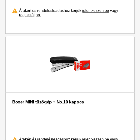
Árakért és rendelésleadáshoz kérjük
jelentkezzen be
vagy
regisztráljon.
Boxer MINI tűzőgép + No.10 kapocs
Árakért és rendelésleadáshoz kérjük
jelentkezzen be
vagy