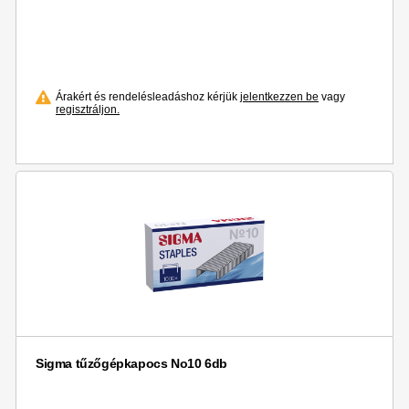
Árakért és rendelésleadáshoz kérjük
jelentkezzen be
vagy
regisztráljon.
Sigma tűzőgépkapocs No10 6db