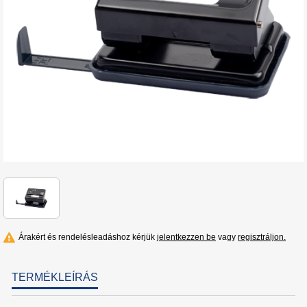
Árakért és rendelésleadáshoz kérjük
jelentkezzen be
vagy
regisztráljon.
TERMÉKLEÍRÁS