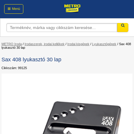
Menü
METRO Iroda
/
Irodaszerek, irodai kellékek
/
Irodai kisgépek
/
Lyukasztógépek
/
Sax 408
lyukasztó 30 lap
Sax 408 lyukasztó 30 lap
Cikkszám: 99125