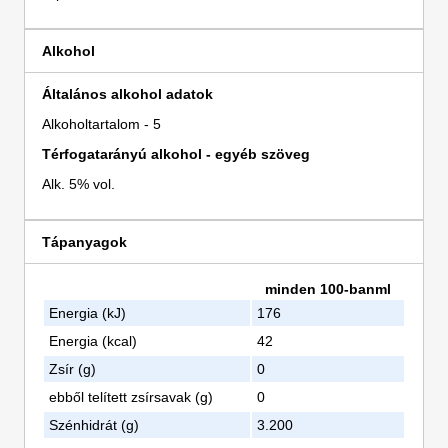
Alkohol
Általános alkohol adatok
Alkoholtartalom - 5
Térfogatarányú alkohol - egyéb szöveg
Alk. 5% vol.
Tápanyagok
minden 100-banml
Energia (kJ)
176
Energia (kcal)
42
Zsír (g)
0
ebből telített zsírsavak (g)
0
Szénhidrát (g)
3.200