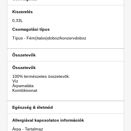
Kiszerelés
0,33L
Csomagolási típus
Típus - Fém(italos)doboz/konzervdoboz
Összetevők
Összetevők
100% természetes összetevők:
Víz
Árpamaláta
Komlókivonat
Egészség & életmód
Allergiával kapcsolatos információk
Árpa - Tartalmaz