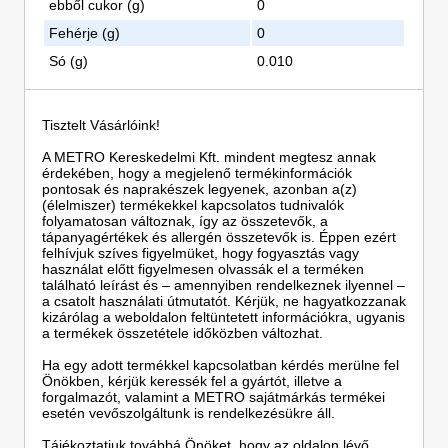
ebből cukor (g)
0
Fehérje (g)
0
Só (g)
0.010
Tisztelt Vásárlóink!
A METRO Kereskedelmi Kft. mindent megtesz annak
érdekében, hogy a megjelenő termékinformációk
pontosak és naprakészek legyenek, azonban a(z)
(élelmiszer) termékekkel kapcsolatos tudnivalók
folyamatosan változnak, így az összetevők, a
tápanyagértékek és allergén összetevők is. Éppen ezért
felhívjuk szíves figyelmüket, hogy fogyasztás vagy
használat előtt figyelmesen olvassák el a terméken
található leírást és – amennyiben rendelkeznek ilyennel –
a csatolt használati útmutatót. Kérjük, ne hagyatkozzanak
kizárólag a weboldalon feltüntetett információkra, ugyanis
a termékek összetétele időközben változhat.
Ha egy adott termékkel kapcsolatban kérdés merülne fel
Önökben, kérjük keressék fel a gyártót, illetve a
forgalmazót, valamint a METRO sajátmárkás termékei
esetén vevőszolgáltunk is rendelkezésükre áll.
Tájékoztatjuk továbbá Önöket, hogy az oldalon lévő