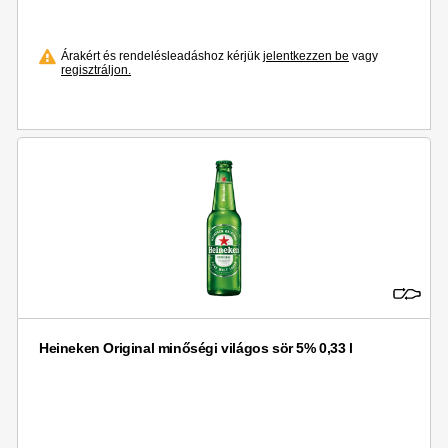
Árakért és rendelésleadáshoz kérjük
jelentkezzen be
vagy
regisztráljon.
Heineken Original minőségi világos sör 5% 0,33 l