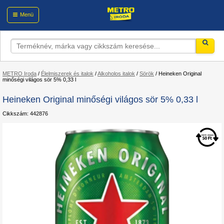
Menü
METRO Iroda
/
Élelmiszerek és italok
/
Alkoholos italok
/
Sörök
/
Heineken Original
minőségi világos sör 5% 0,33 l
Heineken Original minőségi világos sör 5% 0,33 l
Cikkszám: 442876