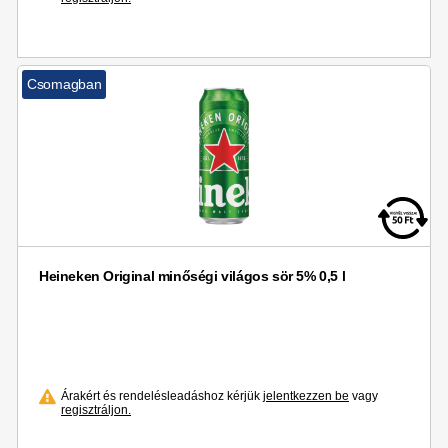
Csomagban
Heineken Original minőségi világos sör 5% 0,5 l
Árakért és rendelésleadáshoz kérjük
jelentkezzen be
vagy
regisztráljon.