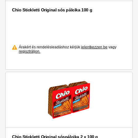
Chio Stickletti Original sós pálcika 100 g
Árakért és rendelésleadáshoz kérjük
jelentkezzen be
vagy
regisztráljon.
Chio Stickletti Original sóspálcika 2 x 100 g