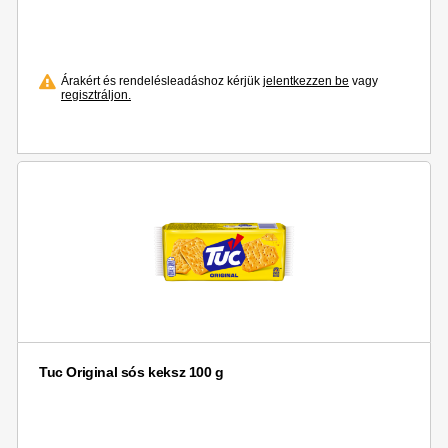
Árakért és rendelésleadáshoz kérjük
jelentkezzen be
vagy
regisztráljon.
Tuc Original sós keksz 100 g