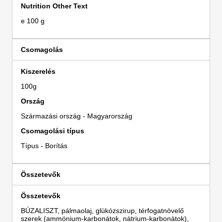
Nutrition Other Text
e 100 g
Csomagolás
Kiszerelés
100g
Ország
Származási ország - Magyarország
Csomagolási típus
Típus - Borítás
Összetevők
Összetevők
BÚZALISZT, pálmaolaj, glükózszirup, térfogatnövelő
szerek (ammónium-karbonátok, nátrium-karbonátok),