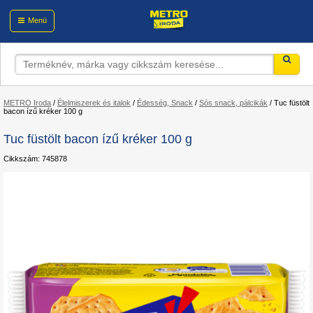
Menü
METRO Iroda
/
Élelmiszerek és italok
/
Édesség, Snack
/
Sós snack, pálcikák
/
Tuc füstölt
bacon ízű kréker 100 g
Tuc füstölt bacon ízű kréker 100 g
Cikkszám: 745878