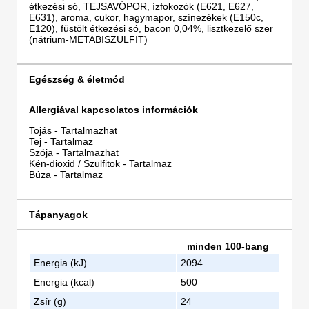
étkezési só, TEJSAVÓPOR, ízfokozók (E621, E627,
E631), aroma, cukor, hagymapor, színezékek (E150c,
E120), füstölt étkezési só, bacon 0,04%, lisztkezelő szer
(nátrium-METABISZULFIT)
Egészség & életmód
Allergiával kapcsolatos információk
Tojás - Tartalmazhat
Tej - Tartalmaz
Szója - Tartalmazhat
Kén-dioxid / Szulfitok - Tartalmaz
Búza - Tartalmaz
Tápanyagok
minden 100-bang
Energia (kJ)
2094
Energia (kcal)
500
Zsír (g)
24