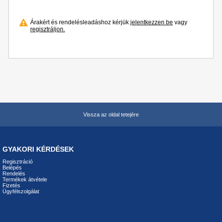
Árakért és rendelésleadáshoz kérjük
jelentkezzen be
vagy
regisztráljon.
Vissza az oldal tetejére
GYAKORI KÉRDÉSEK
Regisztráció
Belépés
Rendelés
Termékek átvétele
Fizetés
Ügyfélszolgálat