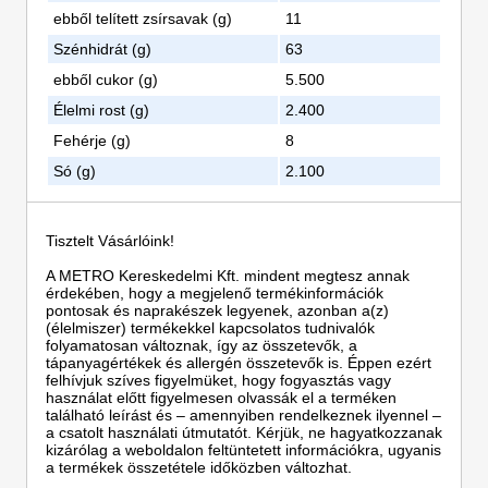
ebből telített zsírsavak (g)
11
Szénhidrát (g)
63
ebből cukor (g)
5.500
Élelmi rost (g)
2.400
Fehérje (g)
8
Só (g)
2.100
Tisztelt Vásárlóink!
A METRO Kereskedelmi Kft. mindent megtesz annak
érdekében, hogy a megjelenő termékinformációk
pontosak és naprakészek legyenek, azonban a(z)
(élelmiszer) termékekkel kapcsolatos tudnivalók
folyamatosan változnak, így az összetevők, a
tápanyagértékek és allergén összetevők is. Éppen ezért
felhívjuk szíves figyelmüket, hogy fogyasztás vagy
használat előtt figyelmesen olvassák el a terméken
található leírást és – amennyiben rendelkeznek ilyennel –
a csatolt használati útmutatót. Kérjük, ne hagyatkozzanak
kizárólag a weboldalon feltüntetett információkra, ugyanis
a termékek összetétele időközben változhat.