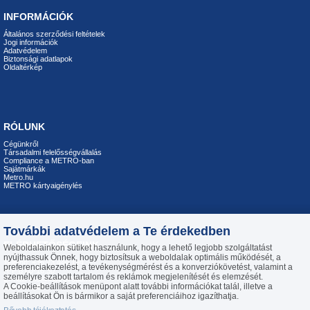
INFORMÁCIÓK
Általános szerződési feltételek
Jogi információk
Adatvédelem
Biztonsági adatlapok
Oldaltérkép
RÓLUNK
Cégünkről
Társadalmi felelősségvállalás
Compliance a METRO-ban
Sajátmárkák
Metro.hu
METRO kártyaigénylés
További adatvédelem a Te érdekedben
ELÉRHETŐSÉGEINK
Weboldalainkon sütiket használunk, hogy a lehető legjobb szolgáltatást
nyújthassuk Önnek, hogy biztosítsuk a weboldalak optimális működését, a
Telefon: +36 23 444 194
preferenciakezelést, a tevékenységmérést és a konverziókövetést, valamint a
H-P 8:00-16:30
személyre szabott tartalom és reklámok megjelenítését és elemzését.
E-mail:
info@metroiroda.hu
A Cookie-beállítások menüpont alatt további információkat talál, illetve a
Üzenetküldés
beállításokat Ön is bármikor a saját preferenciáihoz igazíthatja.