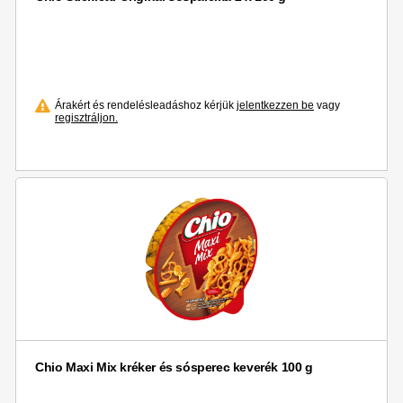
Árakért és rendelésleadáshoz kérjük
jelentkezzen be
vagy
regisztráljon.
Chio Maxi Mix kréker és sósperec keverék 100 g