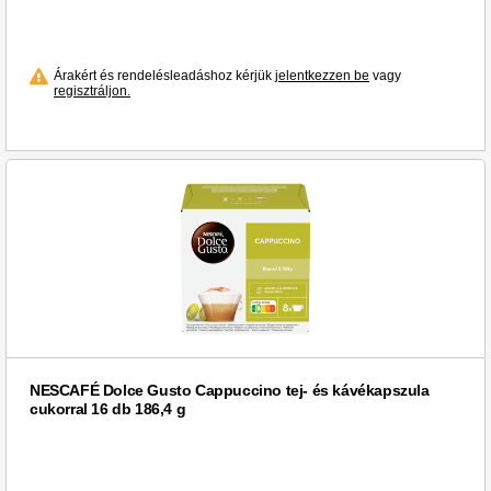
Árakért és rendelésleadáshoz kérjük
jelentkezzen be
vagy
regisztráljon.
NESCAFÉ Dolce Gusto Cappuccino tej- és kávékapszula
cukorral 16 db 186,4 g