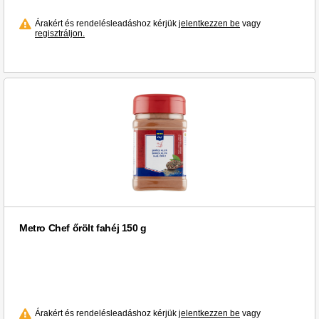
Árakért és rendelésleadáshoz kérjük
jelentkezzen be
vagy
regisztráljon.
Metro Chef őrölt fahéj 150 g
Árakért és rendelésleadáshoz kérjük
jelentkezzen be
vagy