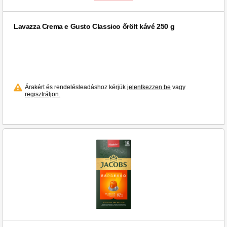
aro (7)
Lavazza Crema e Gusto Classico őrölt kávé 250 g
illy (4)
Árakért és rendelésleadáshoz kérjük
jelentkezzen be
vagy
regisztráljon.