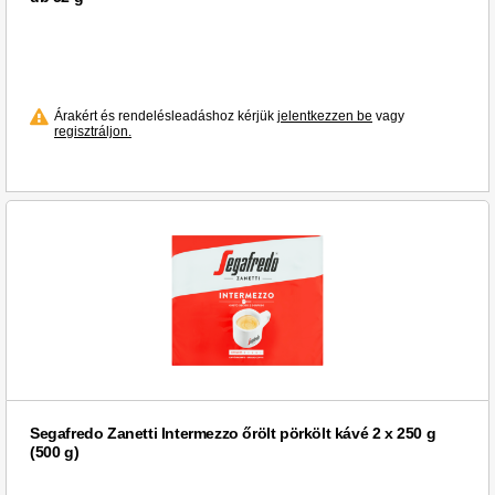
Árakért és rendelésleadáshoz kérjük
jelentkezzen be
vagy
regisztráljon.
Segafredo Zanetti Intermezzo őrölt pörkölt kávé 2 x 250 g
(500 g)