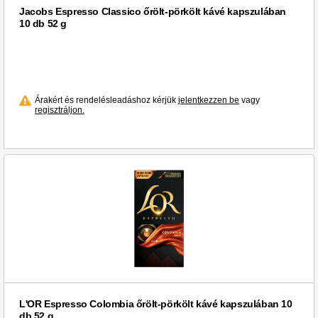
Jacobs Espresso Classico őrölt-pörkölt kávé kapszulában
10 db 52 g
Árakért és rendelésleadáshoz kérjük
jelentkezzen be
vagy
regisztráljon.
L'OR Espresso Colombia őrölt-pörkölt kávé kapszulában 10
db 52 g