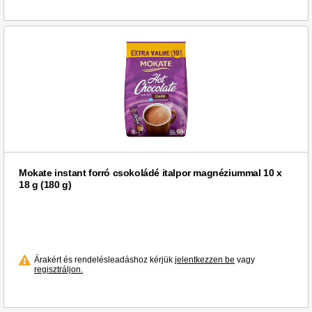
Mokate instant forró csokoládé italpor magnéziummal 10 x
18 g (180 g)
Árakért és rendelésleadáshoz kérjük
jelentkezzen be
vagy
regisztráljon.