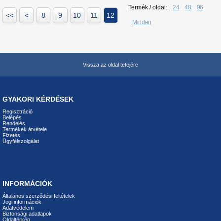
Termék / oldal:
24
48
96
<<
<
8
9
10
11
12
Minden
Vissza az oldal tetejére
GYAKORI KÉRDÉSEK
Regisztráció
Belépés
Rendelés
Termékek átvétele
Fizetés
Ügyfélszolgálat
INFORMÁCIÓK
Általános szerződési feltételek
Jogi információk
Adatvédelem
Biztonsági adatlapok
Oldaltérkép