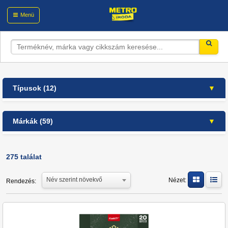
Menü
Típusok (12)
csokoládé (7)
Márkák (59)
cukor és édesítőszer (6)
friss péksütemény (1)
Aro (5)
instant italok (23)
Bravos (8)
275 találat
kakaó (15)
CAFE FREI (3)
kávé (398)
Név szerint növekvő
Nézet:
Rendezés:
Cafe Frei (12)
péksütem./cukrászati termékek (2)
Caffè Borbone (8)
szörpök (16)
Caffè Diemme (4)
sűrített tej/tejpor (4)
Caffè Pertè (1)