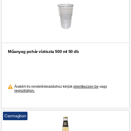
Limoncello di Capri (1)
Lindemans (2)
Louis François & Co. (2)
Lurpak (2)
Lyska (3)
Légli (3)
Löwenbräu Lager (1)
Műanyag pohár víztiszta 500 ml 50 db
Löwenbräu (1)
METRO Chef (1)
METRO PROFESSIONAL (22)
Mackó (1)
Árakért és rendelésleadáshoz kérjük
jelentkezzen be
vagy
Maker's Mark (1)
regisztráljon.
Malfy (4)
Malibu (1)
Maretti (2)
Csomagban
Martell (1)
Martini (16)