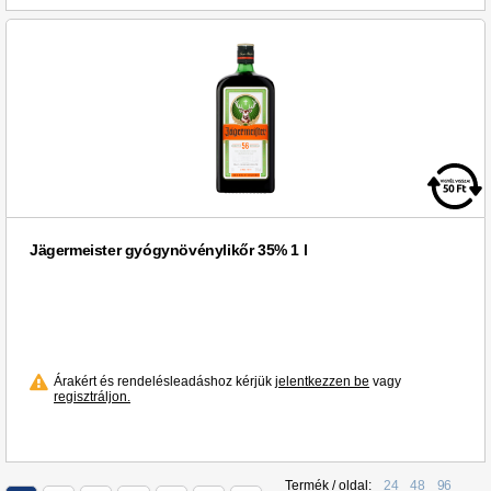
Jägermeister gyógynövénylikőr 35% 1 l
Árakért és rendelésleadáshoz kérjük
jelentkezzen be
vagy
regisztráljon.
Termék / oldal:
24
48
96