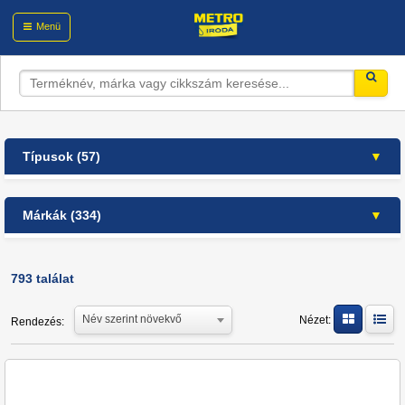
Menü
Típusok (57)
alk.mentes/alacs. alk.tart.sör (64)
Márkák (334)
alkoholmentes (14)
alkoholmentes/alacsony alkohol tartalmú
1664 (4)
sör (1)
7 Days (1)
793 találat
alkoholos alkoholmentes (3)
7UP (5)
almabor (20)
Név szerint növekvő
Nézet:
Rendezés:
A. Le Coq (1)
autóápolás (1)
Absolut (2)
borpárlatok (36)
Agárdi (2)
egyéb barna sörök (2)
Almdudler (3)