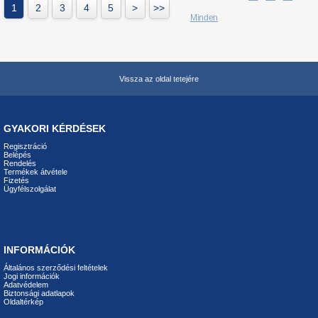
1
2
3
4
5
>
>>
Minden
Vissza az oldal tetejére
GYAKORI KÉRDÉSEK
Regisztráció
Belépés
Rendelés
Termékek átvétele
Fizetés
Ügyfélszolgálat
INFORMÁCIÓK
Általános szerződési feltételek
Jogi információk
Adatvédelem
Biztonsági adatlapok
Oldaltérkép