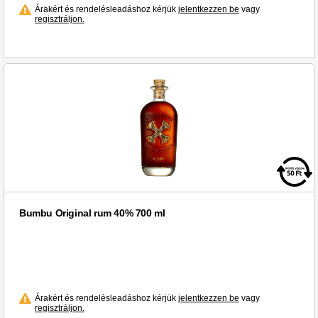
Veroni (2)
Árakért és rendelésleadáshoz kérjük
jelentkezzen be
vagy
regisztráljon.
Villa Maria (1)
Vilmos (3)
Violife (3)
Vylyan (11)
Wiesbauer (1)
Xixo (15)
ZIPFER (2)
Zirci Apátsági (1)
Zubrowka (1)
Zwack (14)
Bumbu Original rum 40% 700 ml
aro (3)
Árakért és rendelésleadáshoz kérjük
jelentkezzen be
vagy
regisztráljon.