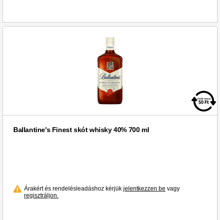
Ballantine's Finest skót whisky 40% 700 ml
Árakért és rendelésleadáshoz kérjük
jelentkezzen be
vagy
regisztráljon.