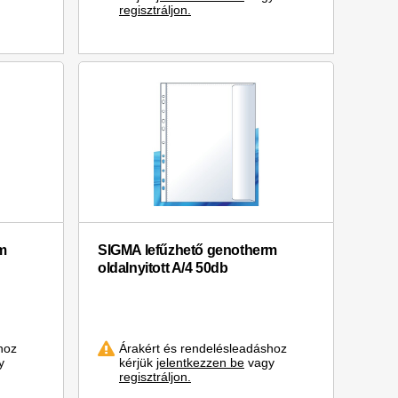
regisztráljon.
m
SIGMA lefűzhető genotherm
oldalnyitott A/4 50db
hoz
Árakért és rendelésleadáshoz
y
kérjük
jelentkezzen be
vagy
regisztráljon.