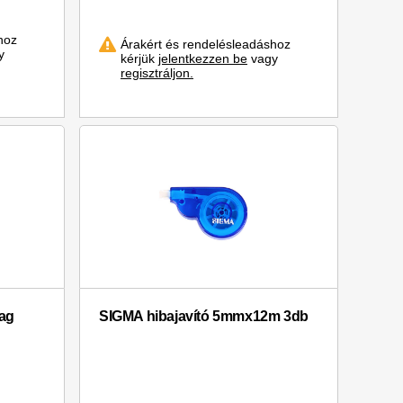
hoz
Árakért és rendelésleadáshoz
y
kérjük
jelentkezzen be
vagy
regisztráljon.
ag
SIGMA hibajavító 5mmx12m 3db