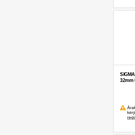
SIGMA 
32mm 
Ára
kér
regi