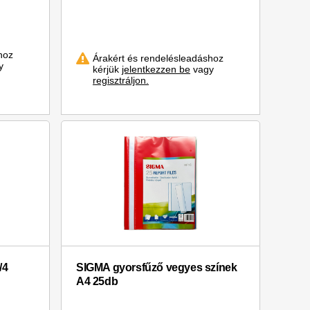
hoz
Árakért és rendelésleadáshoz
y
kérjük
jelentkezzen be
vagy
regisztráljon.
/4
SIGMA gyorsfűző vegyes színek
A4 25db