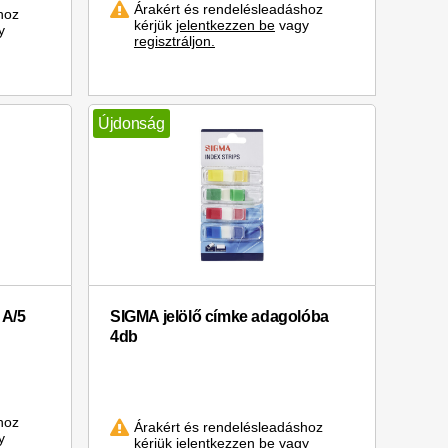
Árakért és rendelésleadáshoz
hoz
kérjük
jelentkezzen be
vagy
y
regisztráljon.
Újdonság
 A/5
SIGMA jelölő címke adagolóba
4db
hoz
Árakért és rendelésleadáshoz
y
kérjük
jelentkezzen be
vagy