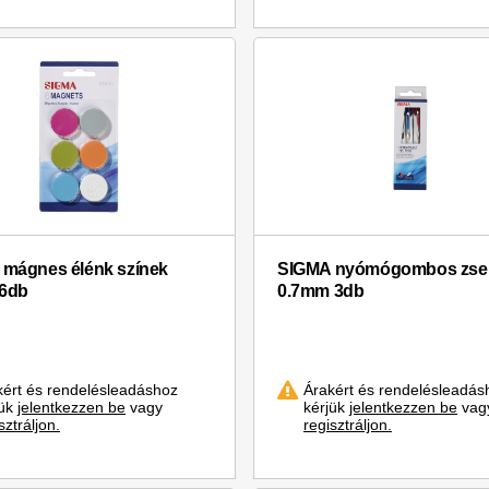
mágnes élénk színek
SIGMA nyómógombos zselé
6db
0.7mm 3db
kért és rendelésleadáshoz
Árakért és rendelésleadás
jük
jelentkezzen be
vagy
kérjük
jelentkezzen be
vag
sztráljon.
regisztráljon.