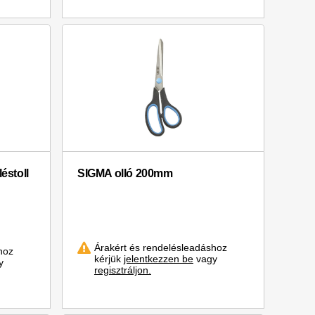
stoll
SIGMA olló 200mm
Árakért és rendelésleadáshoz
hoz
kérjük
jelentkezzen be
vagy
y
regisztráljon.