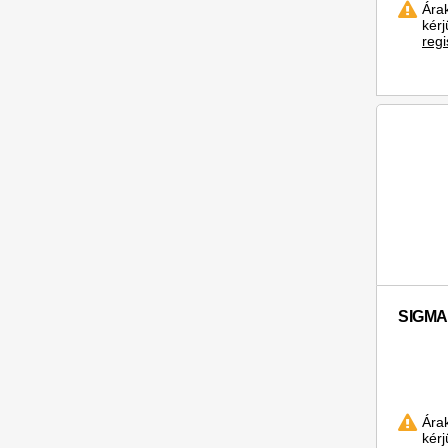
Ára
kér
regi
SIGMA 
Ára
kér