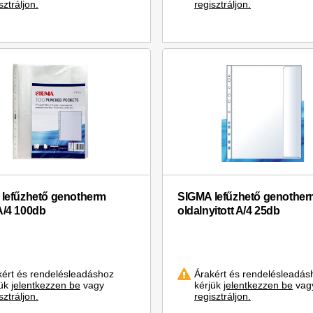
sztráljon.
regisztráljon.
lefűzhető genotherm
SIGMA lefűzhető genother
/4 100db
oldalnyitott A/4 25db
kért és rendelésleadáshoz
Árakért és rendelésleadás
jük
jelentkezzen be
vagy
kérjük
jelentkezzen be
vag
sztráljon.
regisztráljon.