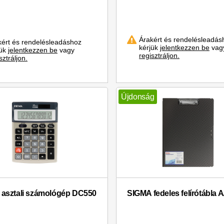
Árakért és rendelésleadás
kért és rendelésleadáshoz
kérjük
jelentkezzen be
vag
jük
jelentkezzen be
vagy
regisztráljon.
sztráljon.
Újdonság
asztali számológép DC550
SIGMA fedeles felírótábla A