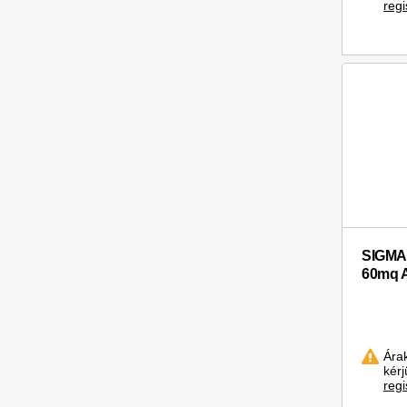
regi
SIGMA 
60mq A
Ára
kér
regi