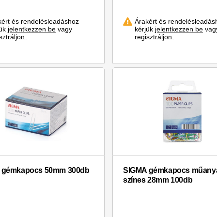
kért és rendelésleadáshoz
Árakért és rendelésleadás
jük
jelentkezzen be
vagy
kérjük
jelentkezzen be
vag
sztráljon.
regisztráljon.
 gémkapocs 50mm 300db
SIGMA gémkapocs műany
színes 28mm 100db