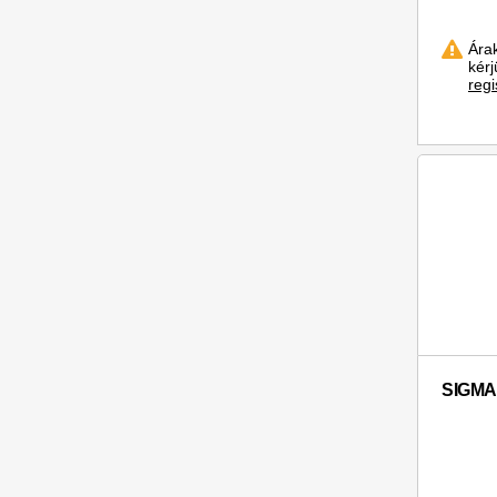
Ára
kér
regi
SIGMA