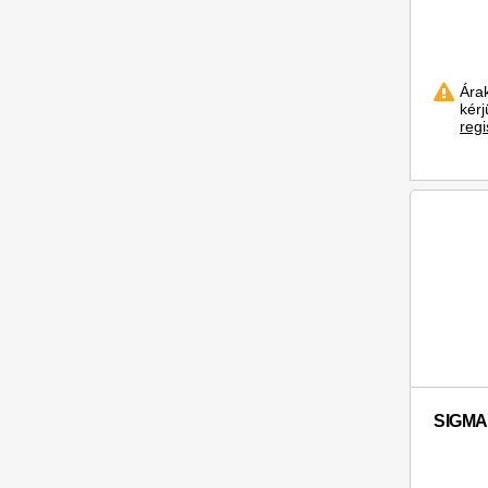
Írószerek (2)
Öntapadós jegyzetblokkok (13)
Ára
kér
regi
SIGMA 