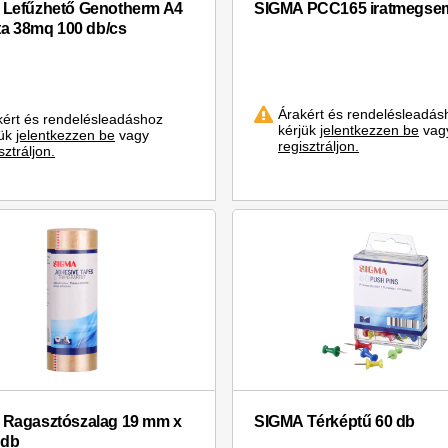
Lefűzhető Genotherm A4
SIGMA PCC165 iratmegsem
zta 38mq 100 db/cs
Árakért és rendelésleadás
kért és rendelésleadáshoz
kérjük
jelentkezzen be
vag
jük
jelentkezzen be
vagy
regisztráljon.
sztráljon.
Ragasztószalag 19 mm x
SIGMA Térképtű 60 db
 db