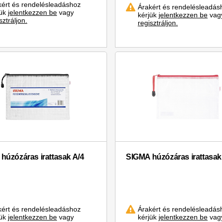
kért és rendelésleadáshoz
Árakért és rendelésleadás
jük
jelentkezzen be
vagy
kérjük
jelentkezzen be
vag
sztráljon.
regisztráljon.
húzózáras irattasak A/4
SIGMA húzózáras irattasak
kért és rendelésleadáshoz
Árakért és rendelésleadás
jük
jelentkezzen be
vagy
kérjük
jelentkezzen be
vag