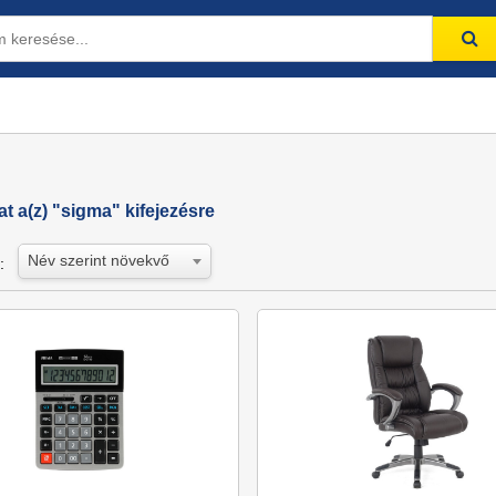
lat a(z) "sigma" kifejezésre
Név szerint növekvő
: