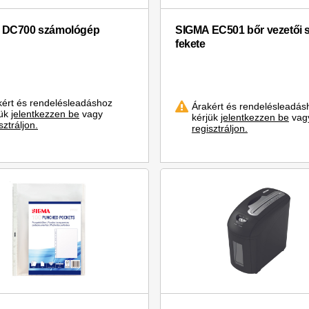
 DC700 számológép
SIGMA EC501 bőr vezetői 
fekete
kért és rendelésleadáshoz
Árakért és rendelésleadás
jük
jelentkezzen be
vagy
kérjük
jelentkezzen be
vag
sztráljon.
regisztráljon.