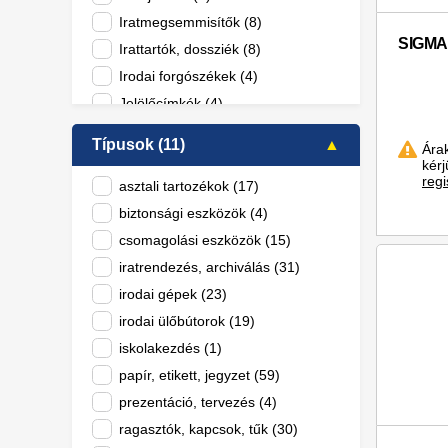
Iratmegsemmisítők (8)
SIGMA
Irattartók, dossziék (8)
Irodai forgószékek (4)
Jelölőcímkék (4)
Kapcsok, rajzszegek (8)
Típusok (11)
Ára
Kapocskiszedők (1)
kér
regi
Laminálógépek és fóliák (9)
asztali tartozékok (17)
Lyukasztógépek (2)
biztonsági eszközök (4)
Markerek (1)
csomagolási eszközök (15)
Markerek, rostironok (13)
iratrendezés, archiválás (31)
Másolópapír (4)
irodai gépek (23)
Nyomtatvány (1)
irodai ülőbútorok (19)
Nyomósironok és betétek (1)
iskolakezdés (1)
Ollók, vágóeszközök (4)
papír, etikett, jegyzet (59)
Papírkosár (1)
prezentáció, tervezés (4)
Papírtekercs (4)
ragasztók, kapcsok, tűk (30)