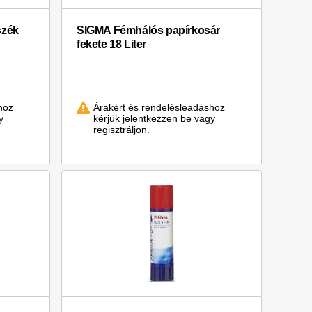
szék
SIGMA Fémhálós papírkosár
fekete 18 Liter
hoz
Árakért és rendelésleadáshoz
y
kérjük
jelentkezzen be
vagy
regisztráljon.