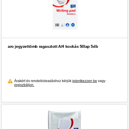
aro jegyzettömb ragasztott A/4 kockás 50lap 5db
Árakért és rendelésleadáshoz kérjük
jelentkezzen be
vagy
regisztráljon.