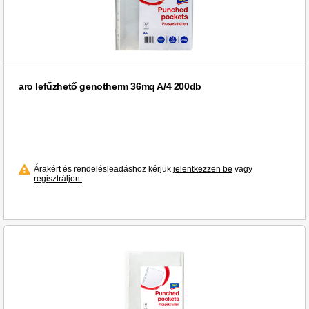
aro lefűzhető genotherm 36mq A/4 200db
Árakért és rendelésleadáshoz kérjük
jelentkezzen be
vagy
regisztráljon.