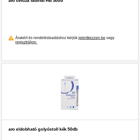
aro ceruza radírral HB 50db
Árakért és rendelésleadáshoz kérjük
jelentkezzen be
vagy
regisztráljon.
aro eldobható golyóstoll kék 50db