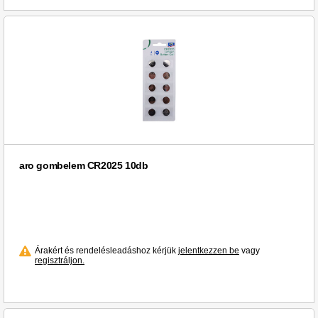
aro gombelem CR2025 10db
Árakért és rendelésleadáshoz kérjük
jelentkezzen be
vagy
regisztráljon.