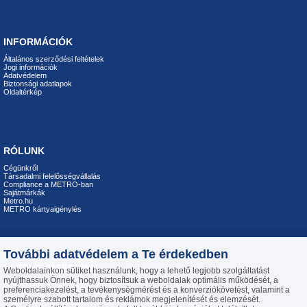
INFORMÁCIÓK
Általános szerződési feltételek
Jogi információk
Adatvédelem
Biztonsági adatlapok
Oldaltérkép
RÓLUNK
Cégünkről
Társadalmi felelősségvállalás
Compliance a METRO-ban
Sajátmárkák
Metro.hu
METRO kártyaigénylés
További adatvédelem a Te érdekedben
ELÉRHETŐSÉGEINK
Weboldalainkon sütiket használunk, hogy a lehető legjobb szolgáltatást
nyújthassuk Önnek, hogy biztosítsuk a weboldalak optimális működését, a
Telefon: +36 23 444 194
preferenciakezelést, a tevékenységmérést és a konverziókövetést, valamint a
H-P 8:00-16:30
személyre szabott tartalom és reklámok megjelenítését és elemzését.
E-mail:
info@metroiroda.hu