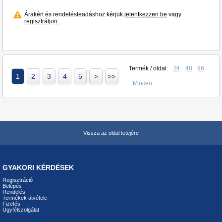
Árakért és rendelésleadáshoz kérjük
jelentkezzen be
vagy
regisztráljon.
Termék / oldal:
24
48
96
1
2
3
4
5
>
>>
Minden
Vissza az oldal tetejére
GYAKORI KÉRDÉSEK
Regisztráció
Belépés
Rendelés
Termékek átvétele
Fizetés
Ügyfélszolgálat