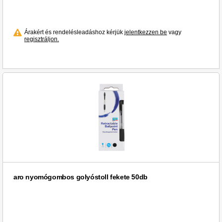
Árakért és rendelésleadáshoz kérjük
jelentkezzen be
vagy
regisztráljon.
aro nyomógombos golyóstoll fekete 50db