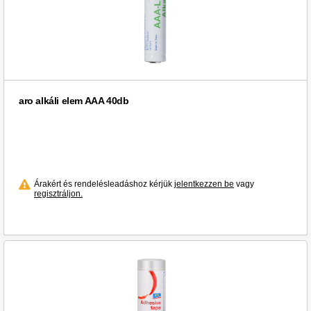
aro alkáli elem AAA 40db
Árakért és rendelésleadáshoz kérjük
jelentkezzen be
vagy
regisztráljon.