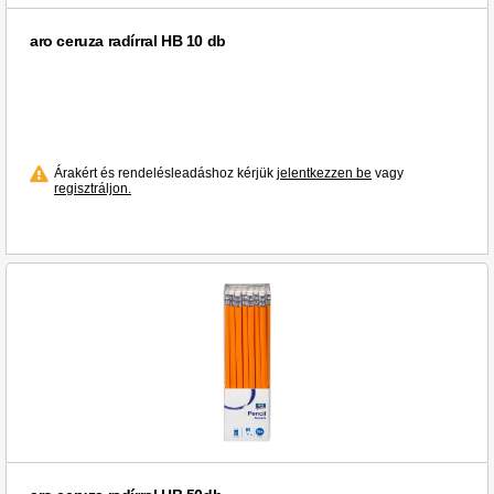
aro ceruza radírral HB 10 db
Árakért és rendelésleadáshoz kérjük
jelentkezzen be
vagy
regisztráljon.