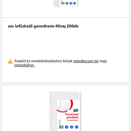
aro lefűzhető genotherm 40mq 200db
Árakért és rendelésleadáshoz kérjük
jelentkezzen be
vagy
regisztráljon.