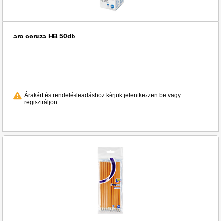
aro ceruza HB 50db
Árakért és rendelésleadáshoz kérjük
jelentkezzen be
vagy
regisztráljon.