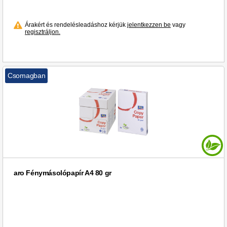
Árakért és rendelésleadáshoz kérjük
jelentkezzen be
vagy
regisztráljon.
Csomagban
aro Fénymásolópapír A4 80 gr