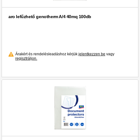
aro lefűzhető genotherm A/4 40mq 100db
Árakért és rendelésleadáshoz kérjük
jelentkezzen be
vagy
regisztráljon.