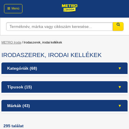
Menü
METRO Iroda
/
Irodaszerek, irodai kellékek
IRODASZEREK, IRODAI KELLÉKEK
Kategóriák (68)
Irodaszerek, irodai kellékek
Típusok (15)
Prezentáció
(15)
Írószerek
(62)
akkumulátorok/töltők/elemlámpa (53)
Iratrendezés
(43)
Márkák (43)
asztali tartozékok (44)
Papír
(75)
csomagolási eszközök (3)
Boxer (6)
Irodai kiegészítők
(54)
feliratozás (3)
Canon (1)
Irodai kisgépek
(46)
295 találat