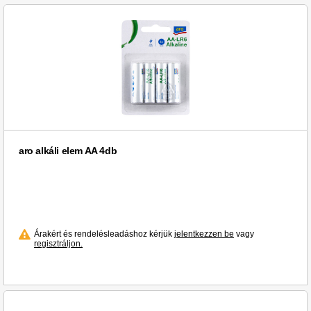
Uni (1)
VARTA (1)
Varta (28)
Zebra (5)
aro (72)
edding (3)
herlitz (1)
ibico (1)
aro alkáli elem AA 4db
Árakért és rendelésleadáshoz kérjük
jelentkezzen be
vagy
regisztráljon.