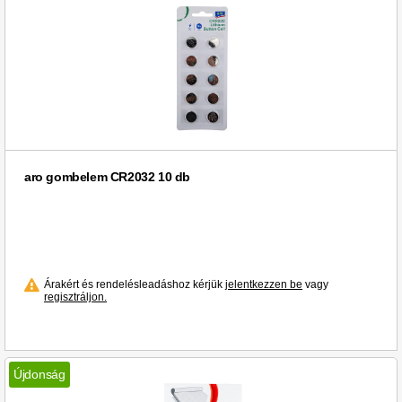
aro gombelem CR2032 10 db
Árakért és rendelésleadáshoz kérjük
jelentkezzen be
vagy
regisztráljon.
Újdonság