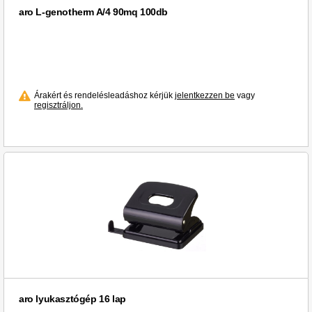
aro L-genotherm A/4 90mq 100db
Árakért és rendelésleadáshoz kérjük
jelentkezzen be
vagy
regisztráljon.
aro lyukasztógép 16 lap