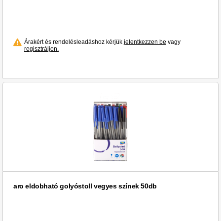
Árakért és rendelésleadáshoz kérjük
jelentkezzen be
vagy
regisztráljon.
aro eldobható golyóstoll vegyes színek 50db