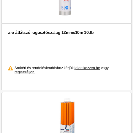
aro átlátszó ragasztószalag 12mmx10m 10db
Árakért és rendelésleadáshoz kérjük
jelentkezzen be
vagy
regisztráljon.