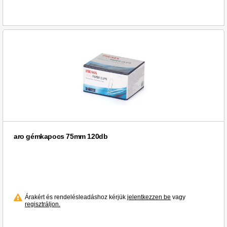
aro gémkapocs 75mm 120db
Árakért és rendelésleadáshoz kérjük
jelentkezzen be
vagy
regisztráljon.