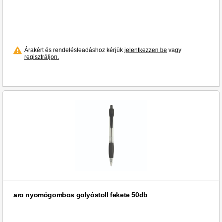
Árakért és rendelésleadáshoz kérjük
jelentkezzen be
vagy
regisztráljon.
aro nyomógombos golyóstoll fekete 50db