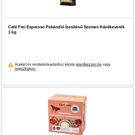
Café Frei Espresso Pekándió Ízesítésű Szemes Kávékeverék
1 kg
Árakért és rendelésleadáshoz kérjük
jelentkezzen be
vagy
regisztráljon.