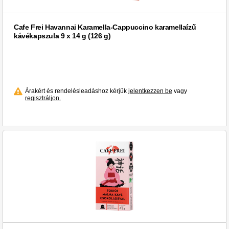
Cafe Frei Havannai Karamella-Cappuccino karamellaízű
kávékapszula 9 x 14 g (126 g)
Árakért és rendelésleadáshoz kérjük
jelentkezzen be
vagy
regisztráljon.