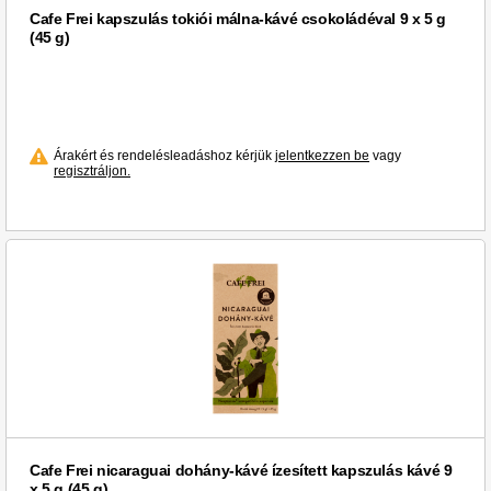
Cafe Frei kapszulás tokiói málna-kávé csokoládéval 9 x 5 g
(45 g)
Árakért és rendelésleadáshoz kérjük
jelentkezzen be
vagy
regisztráljon.
Cafe Frei nicaraguai dohány-kávé ízesített kapszulás kávé 9
x 5 g (45 g)