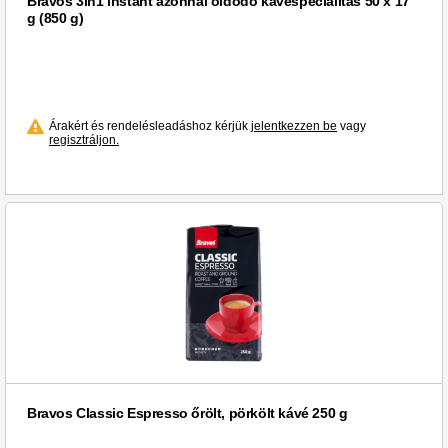
Bravos 3in1 instant azonnal oldódó kávéspecialitás 50 x 17
g (850 g)
Árakért és rendelésleadáshoz kérjük
jelentkezzen be
vagy
regisztráljon.
Bravos Classic Espresso őrölt, pörkölt kávé 250 g