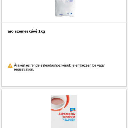
aro szemeskávé 1kg
Árakért és rendelésleadáshoz kérjük
jelentkezzen be
vagy
regisztráljon.