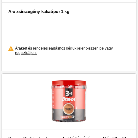
Aro zsírszegény kakaópor 1 kg
Árakért és rendelésleadáshoz kérjük
jelentkezzen be
vagy
regisztráljon.