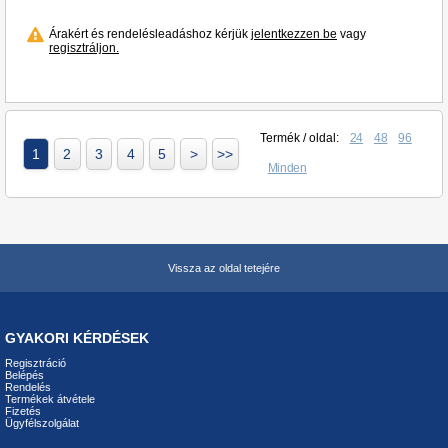
Árakért és rendelésleadáshoz kérjük
jelentkezzen be
vagy
regisztráljon.
Termék / oldal:
24
48
96
1
2
3
4
5
>
>>
Minden
Vissza az oldal tetejére
GYAKORI KÉRDÉSEK
Regisztráció
Belépés
Rendelés
Termékek átvétele
Fizetés
Ügyfélszolgálat