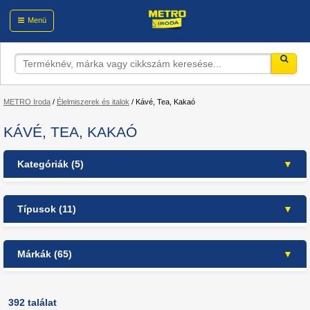
Menü
METRO Iroda
/
Élelmiszerek és italok
/
Kávé, Tea, Kakaó
KÁVÉ, TEA, KAKAÓ
Kategóriák (5)
Élelmiszerek és italok
Típusok (11)
Kávé, Tea, Kakaó
csokoládé (7)
Teák
(136)
Márkák (65)
Kiegészítő termékek kávézáshoz
cukor és édesítőszer (6)
(22)
friss péksütemény (1)
Aro (4)
Kávé, kakaó
(234)
instant italok (23)
Basilur (5)
392 találat