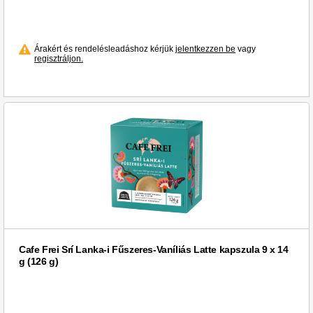
Árakért és rendelésleadáshoz kérjük
jelentkezzen be
vagy
regisztráljon.
Cafe Frei Srí Lanka-i Fűszeres-Vaníliás Latte kapszula 9 x 14
g (126 g)