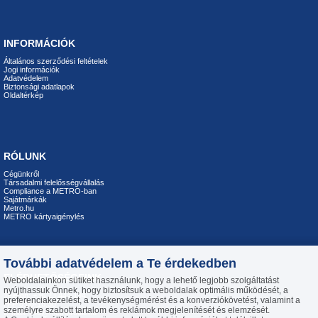
INFORMÁCIÓK
Általános szerződési feltételek
Jogi információk
Adatvédelem
Biztonsági adatlapok
Oldaltérkép
RÓLUNK
Cégünkről
Társadalmi felelősségvállalás
Compliance a METRO-ban
Sajátmárkák
Metro.hu
METRO kártyaigénylés
További adatvédelem a Te érdekedben
ELÉRHETŐSÉGEINK
Weboldalainkon sütiket használunk, hogy a lehető legjobb szolgáltatást
nyújthassuk Önnek, hogy biztosítsuk a weboldalak optimális működését, a
Telefon: +36 23 444 194
preferenciakezelést, a tevékenységmérést és a konverziókövetést, valamint a
H-P 8:00-16:30
személyre szabott tartalom és reklámok megjelenítését és elemzését.
E-mail:
info@metroiroda.hu