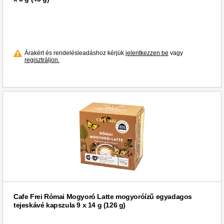
Árakért és rendelésleadáshoz kérjük
jelentkezzen be
vagy
regisztráljon.
Cafe Frei Római Mogyoró Latte mogyoróízű egyadagos
tejeskávé kapszula 9 x 14 g (126 g)