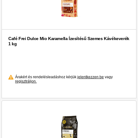
Café Frei Dulce Mio Karamella Ízesítésű Szemes Kávékeverék
1 kg
Árakért és rendelésleadáshoz kérjük
jelentkezzen be
vagy
regisztráljon.