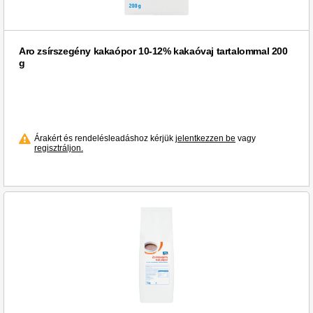
Aro zsírszegény kakaópor 10-12% kakaóvaj tartalommal 200
g
Árakért és rendelésleadáshoz kérjük
jelentkezzen be
vagy
regisztráljon.