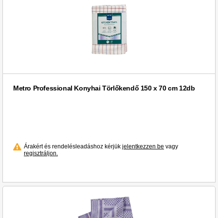
Metro Professional Konyhai Törlőkendő 150 x 70 cm 12db
Árakért és rendelésleadáshoz kérjük
jelentkezzen be
vagy
regisztráljon.