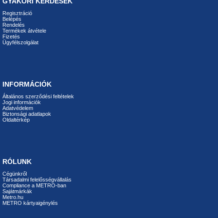
GYAKORI KÉRDÉSEK
Regisztráció
Belépés
Rendelés
Termékek átvétele
Fizetés
Ügyfélszolgálat
INFORMÁCIÓK
Általános szerződési feltételek
Jogi információk
Adatvédelem
Biztonsági adatlapok
Oldaltérkép
RÓLUNK
Cégünkről
Társadalmi felelősségvállalás
Compliance a METRO-ban
Sajátmárkák
Metro.hu
METRO kártyaigénylés