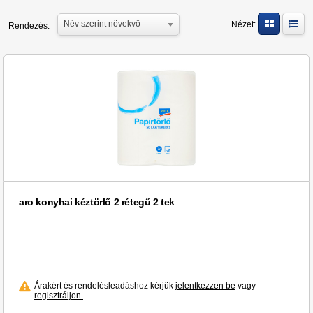
Papstar (1)
Név szerint növekvő
Nézet:
Rendezés:
aro (4)
aro konyhai kéztörlő 2 rétegű 2 tek
Árakért és rendelésleadáshoz kérjük
jelentkezzen be
vagy
regisztráljon.