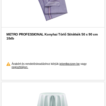
METRO PROFESSIONAL Konyhai Törlő Sötétkék 50 x 90 cm
10db
Árakért és rendelésleadáshoz kérjük
jelentkezzen be
vagy
regisztráljon.