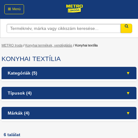
Menü
METRO Iroda
/
Konyhai termékek, vendéglátás
/
Konyhai textília
KONYHAI TEXTÍLIA
Kategóriák (5)
Konyhai termékek, vendéglátás
Típusok (4)
Konyhai textília
háztart. és higiéniai termékek (1)
Konyharuha
(4)
Márkák (4)
Kéztörlő
(1)
konyhai törlők, kiegészítők (12)
Asztalterítő
(1)
konyhai, éttermi textíliák (4)
METRO PROFESSIONAL (3)
teríték (1)
Metro Professional (9)
6 találat