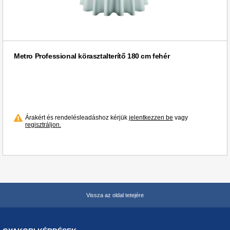
Metro Professional körasztalterítő 180 cm fehér
Árakért és rendelésleadáshoz kérjük
jelentkezzen be
vagy
regisztráljon.
Vissza az oldal tetejére