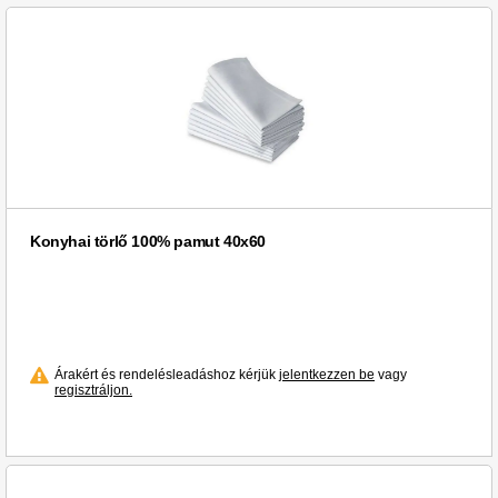
Konyhai törlő 100% pamut 40x60
Árakért és rendelésleadáshoz kérjük
jelentkezzen be
vagy
regisztráljon.