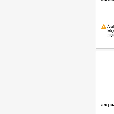
Ára
kér
regi
aro pe