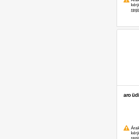
kér
regi
aro üd
Ára
kér
regi