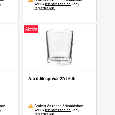
y
kérjük
jelentkezzen be
vagy
regisztráljon.
Akciós
Aro üdítőspohár 27cl 6db
hoz
Árakért és rendelésleadáshoz
y
kérjük
jelentkezzen be
vagy
regisztráljon.