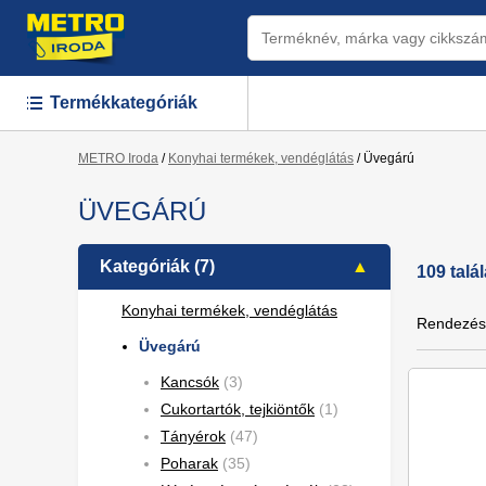
Termékkategóriák
METRO Iroda
/
Konyhai termékek, vendéglátás
/
Üvegárú
ÜVEGÁRÚ
Kategóriák (7)
109 talál
Konyhai termékek, vendéglátás
Rendezés
Üvegárú
Kancsók
(3)
Cukortartók, tejkiöntők
(1)
Tányérok
(47)
Poharak
(35)