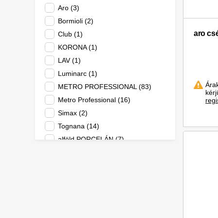
Aro (3)
Bormioli (2)
aro cs
Club (1)
KORONA (1)
LAV (1)
Luminarc (1)
Ára
METRO PROFESSIONAL (83)
kér
Metro Professional (16)
regi
Simax (2)
Tognana (14)
alföld PORCELÁN (7)
aro (32)