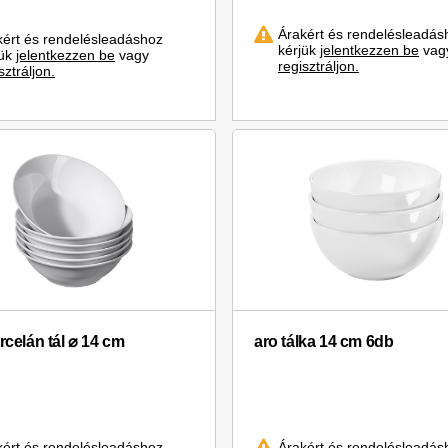
Árakért és rendelésleadás
kért és rendelésleadáshoz
kérjük
jelentkezzen be
vag
jük
jelentkezzen be
vagy
regisztráljon.
sztráljon.
rcelán tál ⌀ 14 cm
aro tálka 14 cm 6db
kért és rendelésleadáshoz
Árakért és rendelésleadás