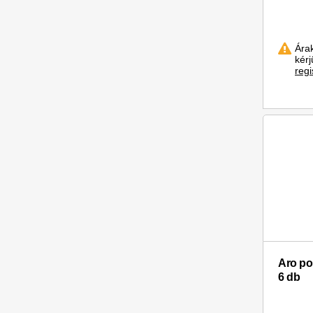
Ára
kér
regi
Aro po
6 db