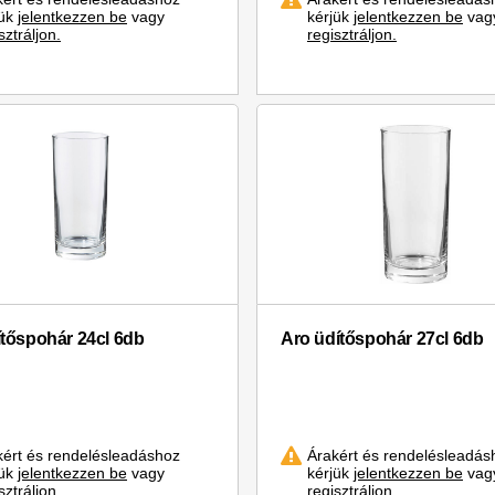
jük
jelentkezzen be
vagy
kérjük
jelentkezzen be
vag
sztráljon.
regisztráljon.
ítőspohár 24cl 6db
Aro üdítőspohár 27cl 6db
kért és rendelésleadáshoz
Árakért és rendelésleadás
jük
jelentkezzen be
vagy
kérjük
jelentkezzen be
vag
sztráljon.
regisztráljon.