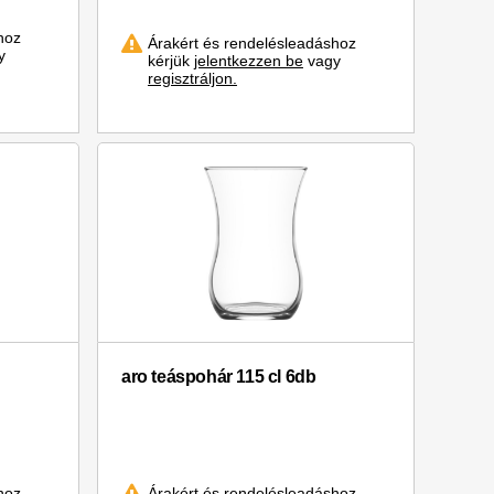
hoz
Árakért és rendelésleadáshoz
y
kérjük
jelentkezzen be
vagy
regisztráljon.
aro teáspohár 115 cl 6db
hoz
Árakért és rendelésleadáshoz