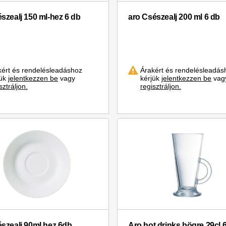
észealj 150 ml-hez 6 db
aro Csészealj 200 ml 6 db
kért és rendelésleadáshoz
Árakért és rendelésleadás
jük
jelentkezzen be
vagy
kérjük
jelentkezzen be
vag
sztráljon.
regisztráljon.
észealj 90ml hez 6db
Aro hot drinks bögre 29cl 