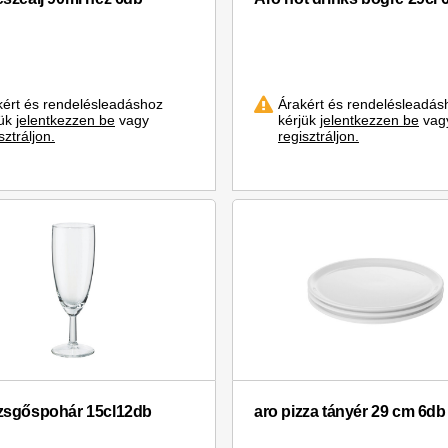
kért és rendelésleadáshoz
Árakért és rendelésleadás
jük
jelentkezzen be
vagy
kérjük
jelentkezzen be
vag
sztráljon.
regisztráljon.
zsgőspohár 15cl12db
aro pizza tányér 29 cm 6db