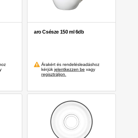
aro Csésze 150 ml 6db
hoz
Árakért és rendelésleadáshoz
y
kérjük
jelentkezzen be
vagy
regisztráljon.