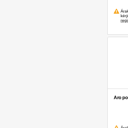
Ára
kér
regi
Aro po
Ára