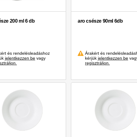
észe 200 ml 6 db
aro csésze 90ml 6db
kért és rendelésleadáshoz
Árakért és rendelésleadás
jük
jelentkezzen be
vagy
kérjük
jelentkezzen be
vag
sztráljon.
regisztráljon.