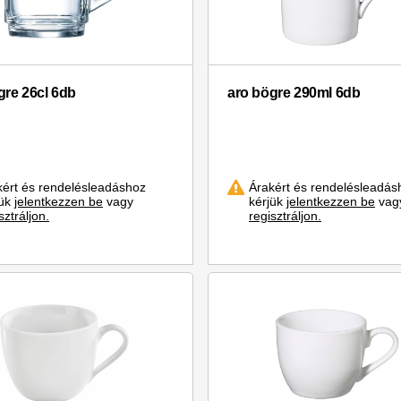
gre 26cl 6db
aro bögre 290ml 6db
kért és rendelésleadáshoz
Árakért és rendelésleadás
jük
jelentkezzen be
vagy
kérjük
jelentkezzen be
vag
sztráljon.
regisztráljon.