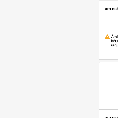
aro cs
Ára
kér
regi
aro cs