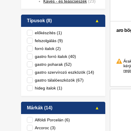
Kávés - és teáscsészék
(23)
Típusok (8)
aro bö
előkészítés (1)
felszolgálás (9)
forró italok (2)
gastro forró italok (40)
Ára
gastro poharak (52)
kér
regi
gastro szervírozó eszközök (14)
gastro tálalóeszközök (67)
hideg italok (1)
Márkák (14)
Alföldi Porcelán (6)
Arcoroc (3)