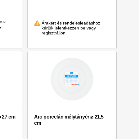
hoz
Árakért és rendelésleadáshoz
y
kérjük
jelentkezzen be
vagy
regisztráljon.
⌀ 27 cm
Aro porcelán mélytányér ⌀ 21,5
cm