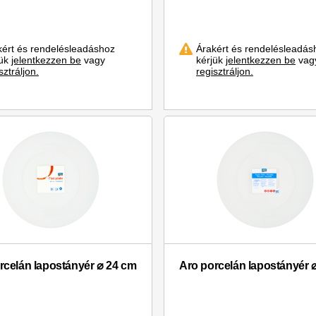
kért és rendelésleadáshoz
Árakért és rendelésleadás
jük
jelentkezzen be
vagy
kérjük
jelentkezzen be
vag
sztráljon.
regisztráljon.
rcelán lapostányér ⌀ 24 cm
Aro porcelán lapostányér 