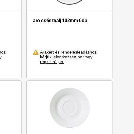
aro csészealj 102mm 6db
hoz
Árakért és rendelésleadáshoz
y
kérjük
jelentkezzen be
vagy
regisztráljon.