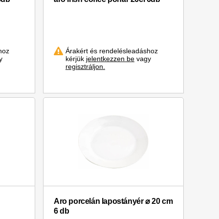
hoz
Árakért és rendelésleadáshoz
y
kérjük
jelentkezzen be
vagy
regisztráljon.
Aro porcelán lapostányér ⌀ 20 cm
6 db