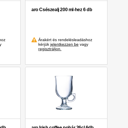
aro Csészealj 200 ml-hez 6 db
hoz
Árakért és rendelésleadáshoz
y
kérjük
jelentkezzen be
vagy
regisztráljon.
6db
aro Irish coffee pohár 26cl 6db